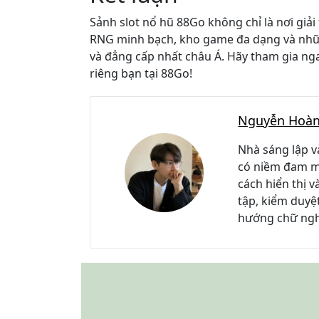
Sảnh slot nổ hũ 88Go không chỉ là nơi giải
RNG minh bạch, kho game đa dạng và nhữn
và đẳng cấp nhất châu Á. Hãy tham gia ng
riêng bạn tại 88Go!
Nguyễn Hoàn
Nhà sáng lập và
có niềm đam mê
cách hiển thị v
tập, kiểm duyệ
hướng chữ nghệ