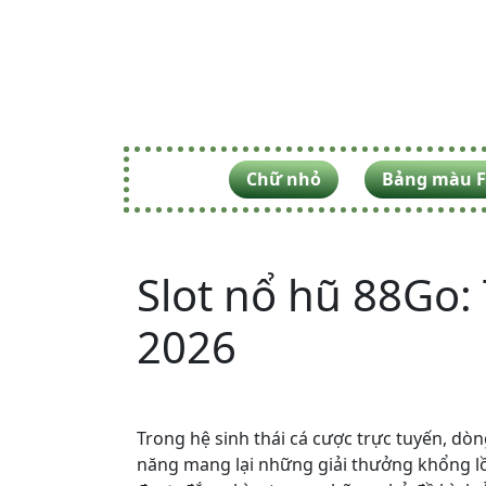
Chữ nhỏ
Bảng màu F
Slot nổ hũ 88Go: T
2026
Trong hệ sinh thái cá cược trực tuyến, dòn
năng mang lại những giải thưởng khổng lồ.