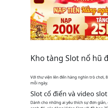
Kho tàng Slot nổ hũ 
Với thư viện lên đến hàng nghìn trò chơi,
mỗi ngày.
Slot cổ điển và video slot
Dành cho những ai yêu thích sự đơn giản, 