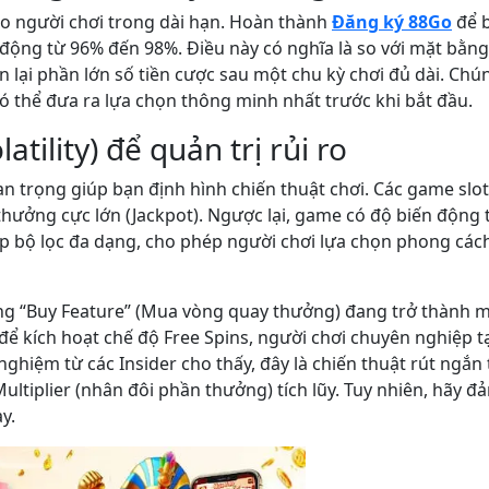
cho người chơi trong dài hạn.
Hoàn thành
Đăng ký 88Go
để b
động từ 96% đến 98%. Điều này có nghĩa là so với mặt bằng
 lại phần lớn số tiền cược sau một chu kỳ chơi đủ dài. Chún
có thể đưa ra lựa chọn thông minh nhất trước khi bắt đầu.
tility) để quản trị rủi ro
n trọng giúp bạn định hình chiến thuật chơi. Các game slot
i thưởng cực lớn (Jackpot). Ngược lại, game có độ biến động
p bộ lọc đa dạng, cho phép người chơi lựa chọn phong cách 
năng “Buy Feature” (Mua vòng quay thưởng) đang trở thành 
 để kích hoạt chế độ Free Spins, người chơi chuyên nghiệp
hiệm từ các Insider cho thấy, đây là chiến thuật rút ngắn t
Multiplier (nhân đôi phần thưởng) tích lũy. Tuy nhiên, hãy
y.