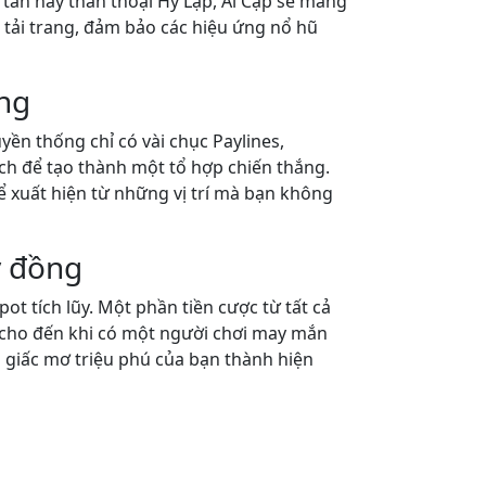
tấn hay thần thoại Hy Lạp, Ai Cập sẽ mang
ộ tải trang, đảm bảo các hiệu ứng nổ hũ
ng
ền thống chỉ có vài chục Paylines,
ch để tạo thành một tổ hợp chiến thắng.
hể xuất hiện từ những vị trí mà bạn không
ỷ đồng
ot tích lũy. Một phần tiền cược từ tất cả
n cho đến khi có một người chơi may mắn
ến giấc mơ triệu phú của bạn thành hiện