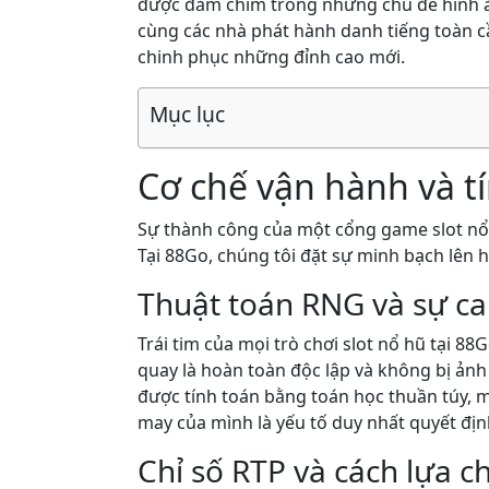
được đắm chìm trong những chủ đề hình ả
cùng các nhà phát hành danh tiếng toàn cầ
chinh phục những đỉnh cao mới.
Mục lục
Cơ chế vận hành và t
Sự thành công của một cổng game slot nổ 
Tại 88Go, chúng tôi đặt sự minh bạch lên 
Thuật toán RNG và sự ca
Trái tim của mọi trò chơi slot nổ hũ tại
quay là hoàn toàn độc lập và không bị ảnh
được tính toán bằng toán học thuần túy, m
may của mình là yếu tố duy nhất quyết địn
Chỉ số RTP và cách lựa c