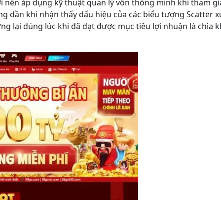
 nên áp dụng kỹ thuật quản lý vốn thông minh khi tham gia
g dần khi nhận thấy dấu hiệu của các biểu tượng Scatter x
ừng lại đúng lúc khi đã đạt được mục tiêu lợi nhuận là chìa 