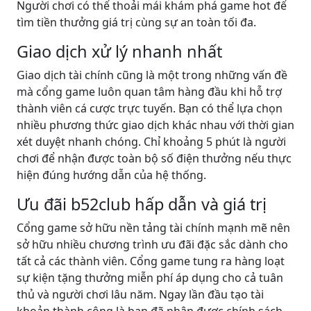
Người chơi có thể thoải mái khám phá game hot để
tìm tiền thưởng giá trị cùng sự an toàn tối đa.
Giao dịch xử lý nhanh nhất
Giao dịch tài chính cũng là một trong những vấn đề
mà cổng game luôn quan tâm hàng đầu khi hỗ trợ
thành viên cá cược trực tuyến. Bạn có thể lựa chọn
nhiều phương thức giao dịch khác nhau với thời gian
xét duyệt nhanh chóng. Chỉ khoảng 5 phút là người
chơi để nhận được toàn bộ số điện thưởng nếu thực
hiện đúng hướng dẫn của hệ thống.
Ưu đãi b52club hấp dẫn và giá trị
Cổng game sở hữu nền tảng tài chính mạnh mẽ nên
sở hữu nhiều chương trình ưu đãi đặc sắc dành cho
tất cả các thành viên. Cổng game tung ra hàng loạt
sự kiện tặng thưởng miễn phí áp dụng cho cả tuân
thủ và người chơi lâu năm. Ngay lần đầu tạo tài