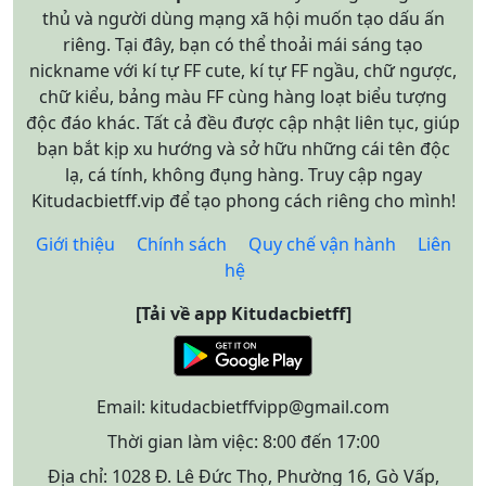
thủ và người dùng mạng xã hội muốn tạo dấu ấn
riêng. Tại đây, bạn có thể thoải mái sáng tạo
nickname với kí tự FF cute, kí tự FF ngầu, chữ ngược,
chữ kiểu, bảng màu FF cùng hàng loạt biểu tượng
độc đáo khác. Tất cả đều được cập nhật liên tục, giúp
bạn bắt kịp xu hướng và sở hữu những cái tên độc
lạ, cá tính, không đụng hàng. Truy cập ngay
Kitudacbietff.vip để tạo phong cách riêng cho mình!
Giới thiệu
Chính sách
Quy chế vận hành
Liên
hệ
[Tải về app Kitudacbietff]
Email:
kitudacbietffvipp@gmail.com
Thời gian làm việc: 8:00 đến 17:00
Địa chỉ: 1028 Đ. Lê Đức Thọ, Phường 16, Gò Vấp,