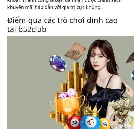
khoản thành công là bạn đã nhận được chính sách
khuyến mãi hấp dẫn với giá trị cực khủng.
Điểm qua các trò chơi đỉnh cao
tại b52club