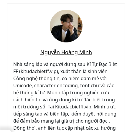
Nguyễn Hoàng Minh
Nhà sáng lập và người đứng sau Kí Tự Đặc Biệt
FF (kitudacbietff.vip), xuất thân là sinh viên
Công nghệ thông tin, có niềm đam mê với
Unicode, character encoding, font chữ và các
hệ thống kí tự. Monh tập trung nghiên cứu
cách hiển thị và ứng dụng kí tự đặc biệt trong
môi trường số. Tại Kitudacbietff.vip, Minh trực
tiếp sáng tạo và biên tập, kiểm duyệt nội dung
để đảm bảo mang lại giá trị cho người đọc .
Đồng thời, anh liên tục cập nhật các xu hướng