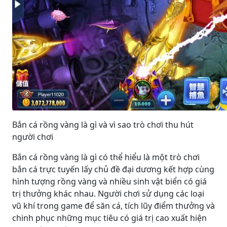
Bắn cá rồng vàng là gì và vì sao trò chơi thu hút
người chơi
Bắn cá rồng vàng là gì có thể hiểu là một trò chơi
bắn cá trực tuyến lấy chủ đề đại dương kết hợp cùng
hình tượng rồng vàng và nhiều sinh vật biển có giá
trị thưởng khác nhau. Người chơi sử dụng các loại
vũ khí trong game để săn cá, tích lũy điểm thưởng và
chinh phục những mục tiêu có giá trị cao xuất hiện