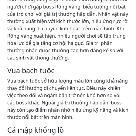
người chơi gặp boss Rồng Vàng, biểu tượng nổi bật
của trò chơi với giá trị thưởng hấp dẫn. Nhân vật này
thường xuất hiện với kích thước lớn, hiệu ứng rực rỡ
và khả năng di chuyển linh hoạt trên màn hình. Khi
Rồng Vàng xuất hiện, nhiều người chơi sẽ tập trung
hỏa lực để gia tăng cơ hội hạ gục. Giá trị phần
thưởng nhận được thường cao hơn đáng kể so với
các sinh vật thông thường.
Vua bạch tuộc
Vua bạch tuộc sở hữu lượng máu lớn cùng khả năng
thay đổi hướng di chuyển liên tục. Điều này khiến
việc theo dõi và ngắm bắn trở nên khó hơn so với
các boss khác. Ngoài giá trị thưởng hấp dẫn, boss
này còn tạo điểm nhấn nhờ hiệu ứng kỹ năng và kích
thước nổi bật trên màn hình.
Cá mập khổng lồ