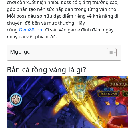
chơi còn xuất hiện nhiều boss có giá trị thưởng cao,
góp phần tạo nên sức hấp dẫn trong từng ván chơi.
Mỗi boss đều sở hữu đặc điểm riêng về khả năng di
chuyển, độ bền và mức thưởng. Hãy
cùng
Gem88com
đi sâu vào game đình đám ngày
ngay bài viết phía dưới.
Mục lục
Bắn cá rồng vàng là gì?