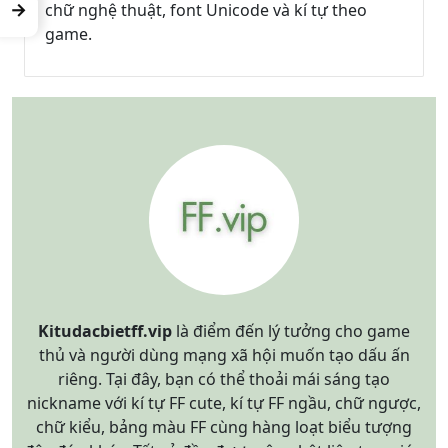
→
chữ nghệ thuật, font Unicode và kí tự theo
game.
Kitudacbietff.vip
là điểm đến lý tưởng cho game
thủ và người dùng mạng xã hội muốn tạo dấu ấn
riêng. Tại đây, bạn có thể thoải mái sáng tạo
nickname với kí tự FF cute, kí tự FF ngầu, chữ ngược,
chữ kiểu, bảng màu FF cùng hàng loạt biểu tượng