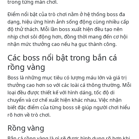
trong từng màn chơi.
Điểm nổi bật của trò chơi nằm ở hệ thống boss đa
dạng, hiệu ứng hình ảnh sống động cùng nhiều cấp
độ thử thách. Mỗi lần boss xuất hiện đều tạo nên
nhịp chơi sôi động hơn, đồng thời mang đến cơ hội
nhận mức thưởng cao nếu hạ gục thành công.
Các boss nổi bật trong bắn cá
rồng vàng
Boss là những mục tiêu có lượng máu lớn và giá trị
thưởng cao hơn so với các loài cá thông thường. Mỗi
loại đều được thiết kế với hình dáng, tốc độ di
chuyển và cơ chế xuất hiện khác nhau. Việc nhận
biết đặc điểm của từng boss sẽ giúp người chơi hiểu
rõ hơn về trò chơi.
Rồng vàng
Bắn cá rồng vàng là gì sẽ được hình dung rõ hơn khi