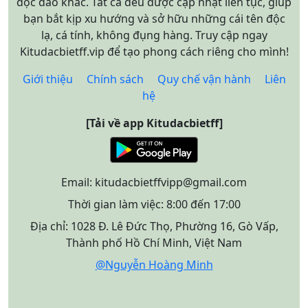
độc đáo khác. Tất cả đều được cập nhật liên tục, giúp
bạn bắt kịp xu hướng và sở hữu những cái tên độc
lạ, cá tính, không đụng hàng. Truy cập ngay
Kitudacbietff.vip để tạo phong cách riêng cho mình!
Giới thiệu
Chính sách
Quy chế vận hành
Liên
hệ
[Tải về app Kitudacbietff]
Email:
kitudacbietffvipp@gmail.com
Thời gian làm việc: 8:00 đến 17:00
Địa chỉ: 1028 Đ. Lê Đức Thọ, Phường 16, Gò Vấp,
Thành phố Hồ Chí Minh, Việt Nam
@Nguyễn Hoàng Minh