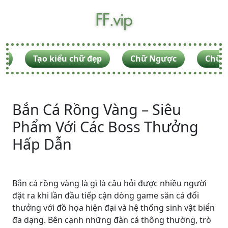
F
Tạo kiểu chữ đẹp
Chữ Ngược
Chữ V
Bắn Cá Rồng Vàng – Siêu
Phẩm Với Các Boss Thưởng
Hấp Dẫn
Bắn cá rồng vàng là gì là câu hỏi được nhiều người
đặt ra khi lần đầu tiếp cận dòng game săn cá đổi
thưởng với đồ họa hiện đại và hệ thống sinh vật biển
đa dạng. Bên cạnh những đàn cá thông thường, trò