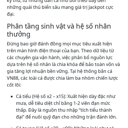
kỳ thú, từ những đàn cá nhỏ bơi theo bầy đến
những quái thú biển sâu mang giá trị Jackpot cực
đại.
Phân tầng sinh vật và hệ số nhân
thưởng
Đừng bao giờ đánh đồng mọi mục tiêu xuất hiện
trên màn hình điện thoại của bạn. Theo dữ liệu từ
các chuyên gia vận hành, việc phân bổ nguồn lực
dựa trên hệ số nhân là chìa khóa để bảo toàn vốn và
gia tăng lợi nhuận bền vững. Tại hệ thống bắn cá
VN88, các loài cá được chia làm ba nhóm chiến lược
cốt lõi:
Cá tiểu (Hệ số x2 – x15): Xuất hiện dày đặc như
mưa, dễ tiêu diệt chỉ bằng 1-2 viên đạn mức
thấp. Đây là nguồn thu nhập “tích tiểu thành
đại” để nuôi quỹ đạn cho những trận đánh lớn.