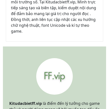
môi trường số. Tại Kitudacbietff.vip, Minh trực
tiếp sáng tạo và biên tập, kiểm duyệt nội dung
để đảm bảo mang lại giá trị cho người đọc .
Đồng thời, anh liên tục cập nhật các xu hướng
chữ nghệ thuật, font Unicode và kí tự theo
game.
Kitudacbietff.vip
là điểm đến lý tưởng cho game