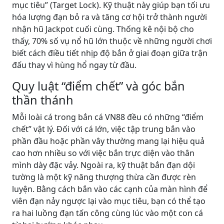
mục tiêu” (Target Lock). Kỹ thuật này giúp bạn tối ưu
hóa lượng đạn bỏ ra và tăng cơ hội trở thành người
nhận hũ Jackpot cuối cùng. Thống kê nội bộ cho
thấy, 70% số vụ nổ hũ lớn thuộc về những người chơi
biết cách điều tiết nhịp độ bắn ở giai đoạn giữa trận
đấu thay vì hùng hổ ngay từ đầu.
Quy luật “điểm chết” và góc bắn
thần thánh
Mỗi loài cá trong bắn cá VN88 đều có những “điểm
chết” vật lý. Đối với cá lớn, việc tập trung bắn vào
phần đầu hoặc phần vây thường mang lại hiệu quả
cao hơn nhiều so với việc bắn trực diện vào thân
mình dày đặc vảy. Ngoài ra, kỹ thuật bắn đạn dội
tường là một kỹ năng thượng thừa cần được rèn
luyện. Bằng cách bắn vào các cạnh của màn hình để
viên đạn nảy ngược lại vào mục tiêu, bạn có thể tạo
ra hai luồng đạn tấn công cùng lúc vào một con cá