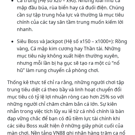
Cá trung (Hệ số x20 – x90): Những loài như cá
mập đầu búa, rùa biển hay cá đuối điện. Chúng
cần sự tập trung hỏa lực và thường là mục tiêu
chính của các tay săn tầm trung muốn kiếm lời
nhanh.
Siêu Boss và Jackpot (Hệ số x150 – x1000+): Rồng
vàng, Cá mập kim cương hay Thần tài. Những
mục tiêu này không xuất hiện thường xuyên,
nhưng mỗi lần bị hạ gục sẽ tạo ra một cú “nổ
hũ” làm rung chuyển cả phòng chơi.
Thống kê thực tế chỉ ra rằng, những người chơi tập
trung tiêu diệt cá theo bầy và linh hoạt chuyển đổi
mục tiêu có tỷ lệ lợi nhuận ròng cao hơn 25% so với
những người chỉ chăm chăm bắn cá lớn. Sự kiên
nhẫn trong việc tích lũy xu lẻ từ cá nhỏ chính là bàn
đạp vững chắc để bạn có đủ tiềm lực tài chính khi
các siêu Boss xuất hiện ở những giây phút cuối của
màn chơi. Nền tảng VN88 ghi nhận hàng trăm ca nổ