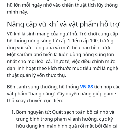
hũ lớn mỗi ngày nhờ vào chiến thuật tích lũy thông
minh này.
Nâng cấp vũ khí và vật phẩm hỗ trợ
Vũ khí là sinh mạng của ngư thủ. Trò chơi cung cấp
hệ thống nòng súng từ cấp 1 đến cấp 100, tương
ứng với sức công phá và mức tiêu hao tiền cược.
Một sai lầm phổ biến là luôn dùng nòng súng lớn
nhất cho mọi loài cá. Thực tế, việc điều chỉnh mức
đạn linh hoạt theo kích thước mục tiêu mới là nghệ
thuật quản lý vốn thực thụ.
Bên cạnh súng thường, hệ thống
VN 88
tích hợp các
vật phẩm “hạng nặng” đầy quyền năng giúp game
thủ xoay chuyển cục diện:
Bom nguyên tử: Quét sạch toàn bộ cá nhỏ và
trung bình trong phạm vi ảnh hưởng, cực kỳ
hữu dụng khi màn hình quá rối mắt bởi đàn cá