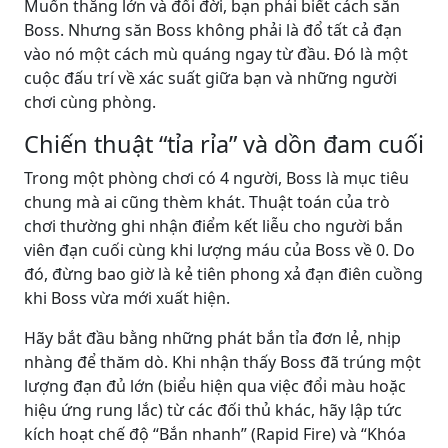
Muốn thắng lớn và đổi đời, bạn phải biết cách săn
Boss. Nhưng săn Boss không phải là đổ tất cả đạn
vào nó một cách mù quáng ngay từ đầu. Đó là một
cuộc đấu trí về xác suất giữa bạn và những người
chơi cùng phòng.
Chiến thuật “tỉa rỉa” và dồn đam cuối
Trong một phòng chơi có 4 người, Boss là mục tiêu
chung mà ai cũng thèm khát. Thuật toán của trò
chơi thường ghi nhận điểm kết liễu cho người bắn
viên đạn cuối cùng khi lượng máu của Boss về 0. Do
đó, đừng bao giờ là kẻ tiên phong xả đạn điên cuồng
khi Boss vừa mới xuất hiện.
Hãy bắt đầu bằng những phát bắn tỉa đơn lẻ, nhịp
nhàng để thăm dò. Khi nhận thấy Boss đã trúng một
lượng đạn đủ lớn (biểu hiện qua việc đổi màu hoặc
hiệu ứng rung lắc) từ các đối thủ khác, hãy lập tức
kích hoạt chế độ “Bắn nhanh” (Rapid Fire) và “Khóa