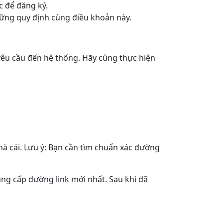
c để đăng ký.
những quy định cùng điều khoản này.
yêu cầu đến hệ thống. Hãy cùng thực hiện
nhà cái. Lưu ý: Bạn cần tìm chuẩn xác đường
ng cấp đường link mới nhất. Sau khi đã