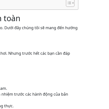
n toàn
 nào. Dưới đây chúng tôi sẽ mang đến hướng
chơi. Nhưng trước hết các bạn cần đáp
nam.
ách nhiệm trước các hành động của bản
g thực.