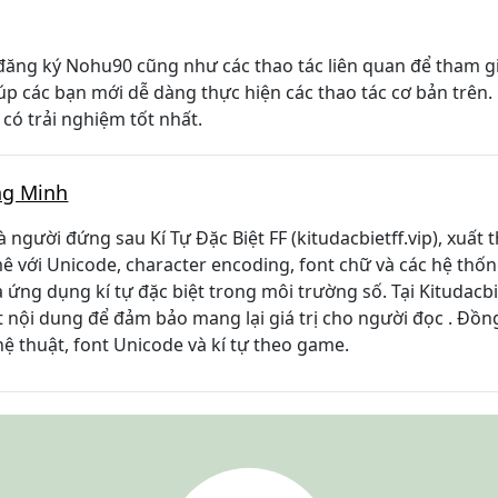
 đăng ký Nohu90 cũng như các thao tác liên quan để tham gi
úp các bạn mới dễ dàng thực hiện các thao tác cơ bản trên
có trải nghiệm tốt nhất.
g Minh
 người đứng sau Kí Tự Đặc Biệt FF (kitudacbietff.vip), xuất 
 với Unicode, character encoding, font chữ và các hệ thốn
à ứng dụng kí tự đặc biệt trong môi trường số. Tại Kitudacbi
t nội dung để đảm bảo mang lại giá trị cho người đọc . Đồng 
 thuật, font Unicode và kí tự theo game.