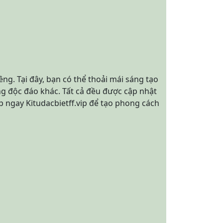
g. Tại đây, bạn có thể thoải mái sáng tạo
ng độc đáo khác. Tất cả đều được cập nhật
ập ngay Kitudacbietff.vip để tạo phong cách