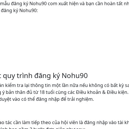
u mẫu đăng ký Nohu90 com xuất hiện và bạn cần hoàn tất nh
i đăng ký Nohu90:
t quy trình đăng ký Nohu90
ần kiểm tra lại thông tin một lần nữa nếu không có bất kỳ s
ý bản thân đủ từ 18 tuổi cùng các Điều khoản & Điều kiện. 
 duyệt vào có thể đăng nhập để trải nghiệm.
o tác cần làm tiếp theo của hội viên là đăng nhập vào tài