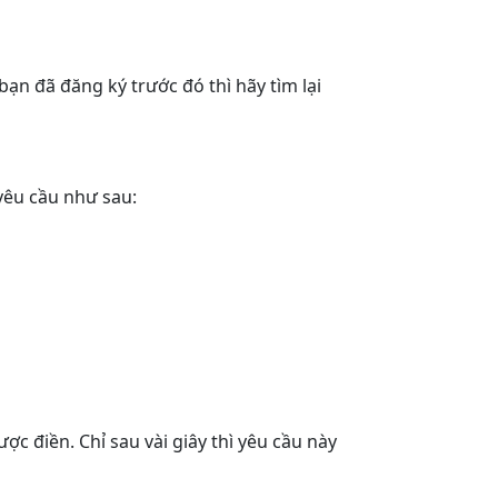
ạn đã đăng ký trước đó thì hãy tìm lại
yêu cầu như sau:
c điền. Chỉ sau vài giây thì yêu cầu này