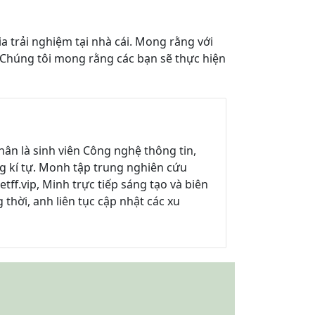
a trải nghiệm tại nhà cái. Mong rằng với
. Chúng tôi mong rằng các bạn sẽ thực hiện
thân là sinh viên Công nghệ thông tin,
g kí tự. Monh tập trung nghiên cứu
etff.vip, Minh trực tiếp sáng tạo và biên
thời, anh liên tục cập nhật các xu