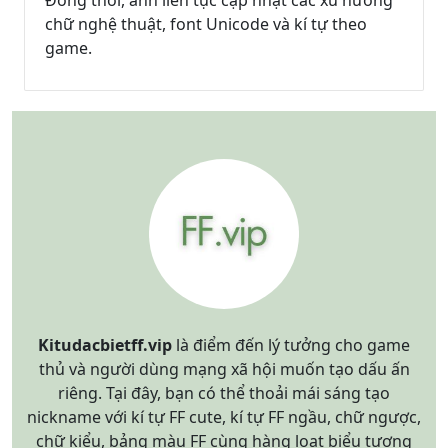
Đồng thời, anh liên tục cập nhật các xu hướng
chữ nghệ thuật, font Unicode và kí tự theo
game.
Kitudacbietff.vip
là điểm đến lý tưởng cho game
thủ và người dùng mạng xã hội muốn tạo dấu ấn
riêng. Tại đây, bạn có thể thoải mái sáng tạo
nickname với kí tự FF cute, kí tự FF ngầu, chữ ngược,
chữ kiểu, bảng màu FF cùng hàng loạt biểu tượng