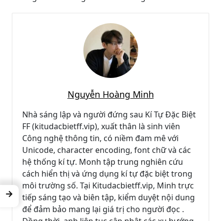
Nguyễn Hoàng Minh
Nhà sáng lập và người đứng sau Kí Tự Đặc Biệt
FF (kitudacbietff.vip), xuất thân là sinh viên
Công nghệ thông tin, có niềm đam mê với
Unicode, character encoding, font chữ và các
hệ thống kí tự. Monh tập trung nghiên cứu
cách hiển thị và ứng dụng kí tự đặc biệt trong
môi trường số. Tại Kitudacbietff.vip, Minh trực
→
tiếp sáng tạo và biên tập, kiểm duyệt nội dung
để đảm bảo mang lại giá trị cho người đọc .