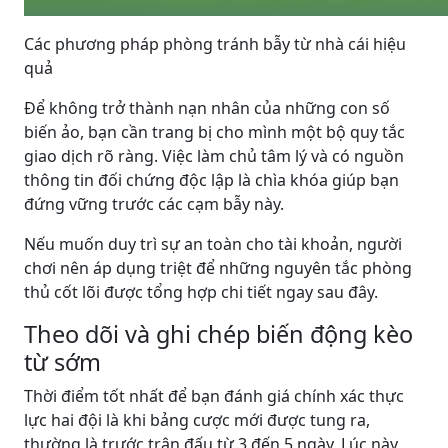
Các phương pháp phòng tránh bẫy từ nhà cái hiệu
quả
Để không trở thành nạn nhân của những con số
biến ảo, bạn cần trang bị cho mình một bộ quy tắc
giao dịch rõ ràng. Việc làm chủ tâm lý và có nguồn
thông tin đối chứng độc lập là chìa khóa giúp bạn
đứng vững trước các cạm bẫy này.
Nếu muốn duy trì sự an toàn cho tài khoản, người
chơi nên áp dụng triệt để những nguyên tắc phòng
thủ cốt lõi được tổng hợp chi tiết ngay sau đây.
Theo dõi và ghi chép biến động kèo
từ sớm
Thời điểm tốt nhất để bạn đánh giá chính xác thực
lực hai đội là khi bảng cược mới được tung ra,
thường là trước trận đấu từ 3 đến 5 ngày. Lúc này,