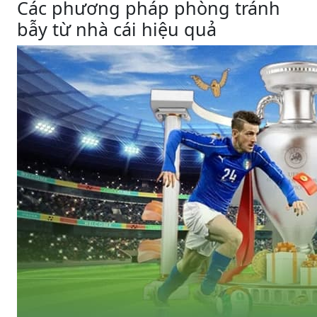
Các phương pháp phòng tránh
bẫy từ nhà cái hiệu quả