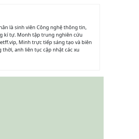
thân là sinh viên Công nghệ thông tin,
g kí tự. Monh tập trung nghiên cứu
etff.vip, Minh trực tiếp sáng tạo và biên
thời, anh liên tục cập nhật các xu