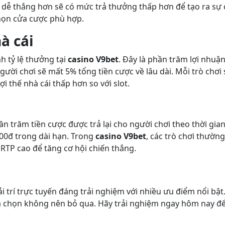
dễ thắng hơn sẽ có mức trả thưởng thấp hơn để tạo ra sự c
chọn cửa cược phù hợp.
à cái
h tỷ lệ thưởng tại
casino V9bet
. Đây là phần trăm lợi nhuận
người chơi sẽ mất 5% tổng tiền cược về lâu dài. Mỗi trò ch
 thế nhà cái thấp hơn so với slot.
hần trăm tiền cược được trả lại cho người chơi theo thời gia
000đ trong dài hạn. Trong
casino V9bet
, các trò chơi thườn
RTP cao để tăng cơ hội chiến thắng.
ải trí trực tuyến đáng trải nghiệm với nhiều ưu điểm nổi bật
à lựa chọn không nên bỏ qua. Hãy trải nghiệm ngay hôm nay