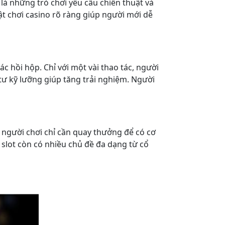
là những trò chơi yêu cầu chiến thuật và
ật chơi casino rõ ràng giúp người mới dễ
c hồi hộp. Chỉ với một vài thao tác, người
tư kỹ lưỡng giúp tăng trải nghiệm. Người
n, người chơi chỉ cần quay thưởng để có cơ
 slot còn có nhiều chủ đề đa dạng từ cổ