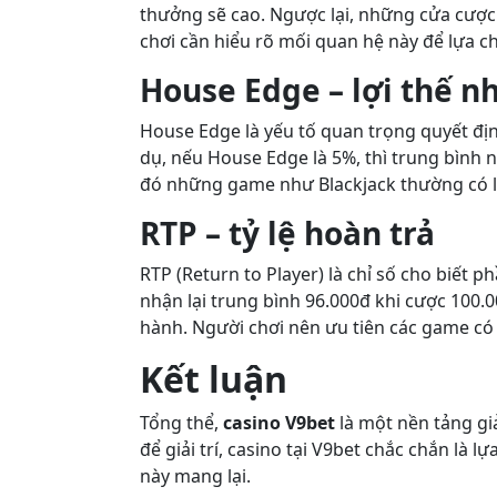
thưởng sẽ cao. Ngược lại, những cửa cược 
chơi cần hiểu rõ mối quan hệ này để lựa 
House Edge – lợi thế nh
House Edge là yếu tố quan trọng quyết địn
dụ, nếu House Edge là 5%, thì trung bình 
đó những game như Blackjack thường có lợi
RTP – tỷ lệ hoàn trả
RTP (Return to Player) là chỉ số cho biết p
nhận lại trung bình 96.000đ khi cược 100.
hành. Người chơi nên ưu tiên các game có 
Kết luận
Tổng thể,
casino V9bet
là một nền tảng gi
để giải trí, casino tại V9bet chắc chắn l
này mang lại.