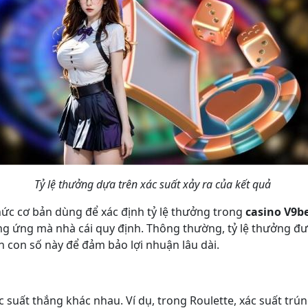
Tỷ lệ thưởng dựa trên xác suất xảy ra của kết quả
ức cơ bản dùng để xác định tỷ lệ thưởng trong
casino V9b
ơng ứng mà nhà cái quy định. Thông thường, tỷ lệ thưởng đư
nh con số này để đảm bảo lợi nhuận lâu dài.
c suất thắng khác nhau. Ví dụ, trong Roulette, xác suất trún