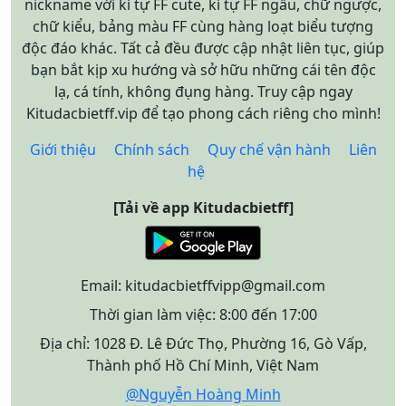
nickname với kí tự FF cute, kí tự FF ngầu, chữ ngược,
chữ kiểu, bảng màu FF cùng hàng loạt biểu tượng
độc đáo khác. Tất cả đều được cập nhật liên tục, giúp
bạn bắt kịp xu hướng và sở hữu những cái tên độc
lạ, cá tính, không đụng hàng. Truy cập ngay
Kitudacbietff.vip để tạo phong cách riêng cho mình!
Giới thiệu
Chính sách
Quy chế vận hành
Liên
hệ
[Tải về app Kitudacbietff]
Email:
kitudacbietffvipp@gmail.com
Thời gian làm việc: 8:00 đến 17:00
Địa chỉ: 1028 Đ. Lê Đức Thọ, Phường 16, Gò Vấp,
Thành phố Hồ Chí Minh, Việt Nam
@Nguyễn Hoàng Minh