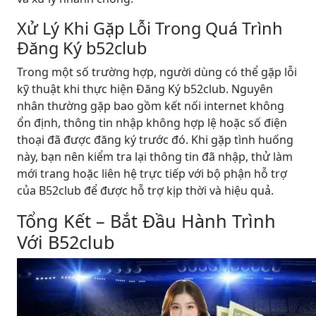
Xử Lý Khi Gặp Lỗi Trong Quá Trình
Đăng Ký b52club
Trong một số trường hợp, người dùng có thể gặp lỗi
kỹ thuật khi thực hiện Đăng Ký b52club. Nguyên
nhân thường gặp bao gồm kết nối internet không
ổn định, thông tin nhập không hợp lệ hoặc số điện
thoại đã được đăng ký trước đó. Khi gặp tình huống
này, bạn nên kiểm tra lại thông tin đã nhập, thử làm
mới trang hoặc liên hệ trực tiếp với bộ phận hỗ trợ
của B52club để được hỗ trợ kịp thời và hiệu quả.
Tổng Kết – Bắt Đầu Hành Trình
Với B52club