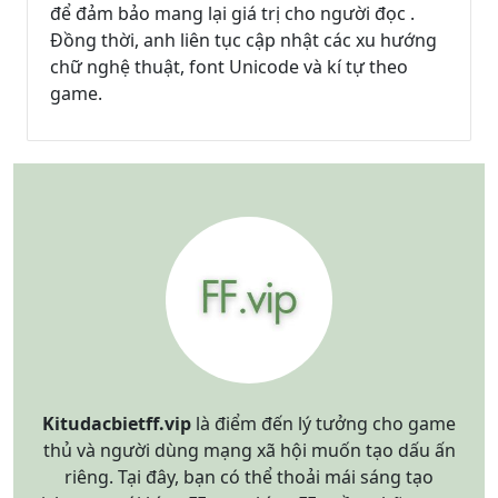
để đảm bảo mang lại giá trị cho người đọc .
Đồng thời, anh liên tục cập nhật các xu hướng
chữ nghệ thuật, font Unicode và kí tự theo
game.
Kitudacbietff.vip
là điểm đến lý tưởng cho game
thủ và người dùng mạng xã hội muốn tạo dấu ấn
riêng. Tại đây, bạn có thể thoải mái sáng tạo