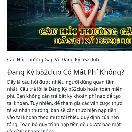
Câu Hỏi Thường Gặp Về Đăng Ký b52club
Đăng Ký b52club Có Mất Phí Không?
Đây là câu hỏi được nhiều người dùng quan tâm
nhất. Câu trả lời là Đăng Ký b52club hoàn toàn miễn
phí. Bạn không cần trả bất kỳ khoản phí nào để tạo
tài khoản. Tuy nhiên, để tham gia các ván cược thực
tế và nhận thưởng, bạn sẽ cần thực hiện nạp tiền
vào tài khoản theo mức tối thiểu quy định của nền
tảng. Toàn bộ quy trình nạp tiền đều được bảo mật
và xử lý nhanh chóng.