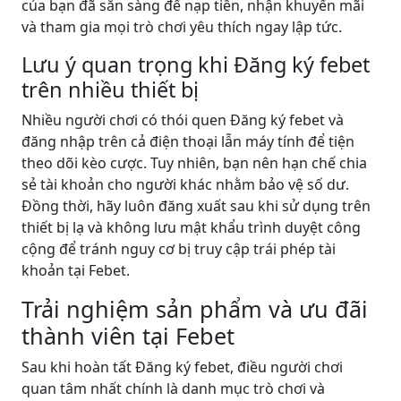
của bạn đã sẵn sàng để nạp tiền, nhận khuyến mãi
và tham gia mọi trò chơi yêu thích ngay lập tức.
Lưu ý quan trọng khi Đăng ký febet
trên nhiều thiết bị
Nhiều người chơi có thói quen Đăng ký febet và
đăng nhập trên cả điện thoại lẫn máy tính để tiện
theo dõi kèo cược. Tuy nhiên, bạn nên hạn chế chia
sẻ tài khoản cho người khác nhằm bảo vệ số dư.
Đồng thời, hãy luôn đăng xuất sau khi sử dụng trên
thiết bị lạ và không lưu mật khẩu trình duyệt công
cộng để tránh nguy cơ bị truy cập trái phép tài
khoản tại Febet.
Trải nghiệm sản phẩm và ưu đãi
thành viên tại Febet
Sau khi hoàn tất Đăng ký febet, điều người chơi
quan tâm nhất chính là danh mục trò chơi và