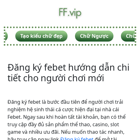
F
Tạo kiểu chữ đẹp
Chữ Ngược
Chữ V
Đăng ký febet hướng dẫn chi
tiết cho người chơi mới
Đăng ký febet là bước đầu tiên để người chơi trải
nghiệm hệ sinh thái cá cược hiện đại tại nhà cái
Febet. Ngay sau khi hoàn tất tài khoản, bạn có thể
truy cập đầy đủ sản phẩm thể thao, casino, slot
game và nhiều ưu đãi. Nếu muốn thao tác nhanh,
hãy truy cập ngay link
Đăng ký febet
để mở tài