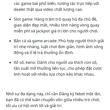
các game bài phổ biến, tương tác trực tiếp với
dealer thật qua video chất lượng cao.
Slot game: Hàng trăm trò quay hũ đa chủ đề,
giao diện đẹp mắt, nhiều tính năng vòng quay
miễn phí và jackpot giá trị lớn cho người chơi.
Bắn cá và game arcade: Phù hợp người thích giải
trí nhẹ nhàng, luật chơi đơn giản, hình ảnh sống
động và tỉ lệ trả thưởng ổn định.
Xổ số, keno: Dành cho người ưa thích con số,
tần suất mở thưởng liên tục, cho phép đặt cược
linh hoạt với nhiều lựa chọn kèo khác nhau.
Nhờ sự đa dạng này, chỉ cần Đăng ký febet một lần,
bạn đã có thể luân chuyển vốn giữa nhiều trò chơi,
tối ưu cơ hội sinh lời và giải trí.