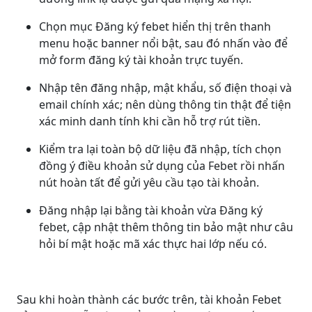
Chọn mục Đăng ký febet hiển thị trên thanh
menu hoặc banner nổi bật, sau đó nhấn vào để
mở form đăng ký tài khoản trực tuyến.
Nhập tên đăng nhập, mật khẩu, số điện thoại và
email chính xác; nên dùng thông tin thật để tiện
xác minh danh tính khi cần hỗ trợ rút tiền.
Kiểm tra lại toàn bộ dữ liệu đã nhập, tích chọn
đồng ý điều khoản sử dụng của Febet rồi nhấn
nút hoàn tất để gửi yêu cầu tạo tài khoản.
Đăng nhập lại bằng tài khoản vừa Đăng ký
febet, cập nhật thêm thông tin bảo mật như câu
hỏi bí mật hoặc mã xác thực hai lớp nếu có.
Sau khi hoàn thành các bước trên, tài khoản Febet