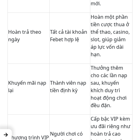
mới.
Hoàn một phần
tiền cược thua ở
Hoàn trả theo
Tất cả tài khoản
thể thao, casino,
ngày
Febet hợp lệ
slot, giúp giảm
áp lực vốn dài
hạn.
Thưởng thêm
cho các lần nạp
Khuyến mãi nạp
Thành viên nạp
sau, khuyến
lại
tiền định kỳ
khích duy trì
hoạt động chơi
đều đặn.
Cấp bậc VIP kèm
ưu đãi riêng như
Người chơi có
hoàn trả cao
→
Chương trình VIP