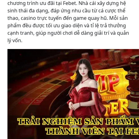
chương trình ưu đãi tại Febet. Nhà cái xây dựng hệ
sinh thái đa dạng, đáp ứng nhu cầu từ cá cược thể
thao, casino trực tuyến đến game quay hũ. Mỗi sản
phẩm đều được tối ưu giao diện và tỉ lệ trả thưởng
cạnh tranh, giúp người chơi dễ dàng giải trí và quản
lý vốn.