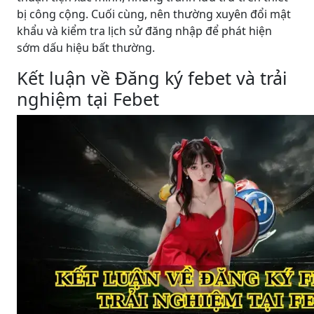
bị công cộng. Cuối cùng, nên thường xuyên đổi mật
khẩu và kiểm tra lịch sử đăng nhập để phát hiện
sớm dấu hiệu bất thường.
Kết luận về Đăng ký febet và trải
nghiệm tại Febet