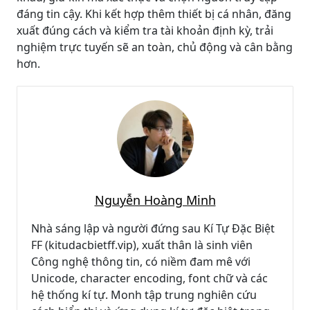
đáng tin cậy. Khi kết hợp thêm thiết bị cá nhân, đăng
xuất đúng cách và kiểm tra tài khoản định kỳ, trải
nghiệm trực tuyến sẽ an toàn, chủ động và cân bằng
hơn.
Nguyễn Hoàng Minh
Nhà sáng lập và người đứng sau Kí Tự Đặc Biệt
FF (kitudacbietff.vip), xuất thân là sinh viên
Công nghệ thông tin, có niềm đam mê với
Unicode, character encoding, font chữ và các
hệ thống kí tự. Monh tập trung nghiên cứu