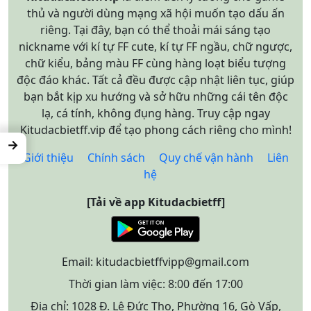
thủ và người dùng mạng xã hội muốn tạo dấu ấn
riêng. Tại đây, bạn có thể thoải mái sáng tạo
nickname với kí tự FF cute, kí tự FF ngầu, chữ ngược,
chữ kiểu, bảng màu FF cùng hàng loạt biểu tượng
độc đáo khác. Tất cả đều được cập nhật liên tục, giúp
bạn bắt kịp xu hướng và sở hữu những cái tên độc
lạ, cá tính, không đụng hàng. Truy cập ngay
Kitudacbietff.vip để tạo phong cách riêng cho mình!
→
Giới thiệu
Chính sách
Quy chế vận hành
Liên
hệ
[Tải về app Kitudacbietff]
Email:
kitudacbietffvipp@gmail.com
Thời gian làm việc: 8:00 đến 17:00
Địa chỉ: 1028 Đ. Lê Đức Thọ, Phường 16, Gò Vấp,