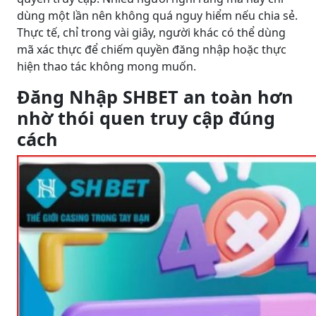
dùng một lần nên không quá nguy hiểm nếu chia sẻ.
Thực tế, chỉ trong vài giây, người khác có thể dùng
mã xác thực để chiếm quyền đăng nhập hoặc thực
hiện thao tác không mong muốn.
Đăng Nhập SHBET an toàn hơn
nhờ thói quen truy cập đúng
cách