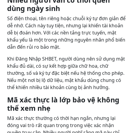
Nhiều người vẫn có thói quen
dùng ngày sinh
Số điện thoại, tên riêng hoặc chuỗi ký tự đơn giản để
dễ nhớ. Cách này tuy tiện, nhưng lại khiến tài khoản
dễ bị đoán hơn. Với các nền tảng trực tuyến, mật
khẩu yếu là một trong những nguyên nhân phổ biến
dẫn đến rủi ro bảo mật.
Khi Đăng Nhập SHBET, người dùng nên sử dụng mật
khẩu đủ dài, có sự kết hợp giữa chữ hoa, chữ
thường, số và ký tự đặc biệt nếu hệ thống cho phép.
Nếu một nơi bị lộ dữ liệu, mật khẩu dùng chung có
thể khiến nhiều tài khoản cùng bị ảnh hưởng.
Mã xác thực là lớp bảo vệ không
thể xem nhẹ
Mã xác thực thường có thời hạn ngắn, nhưng lại
đóng vai trò rất quan trọng trong việc xác nhận
quyền truy cập. Nhiều người nghĩ rằng mã này chỉ