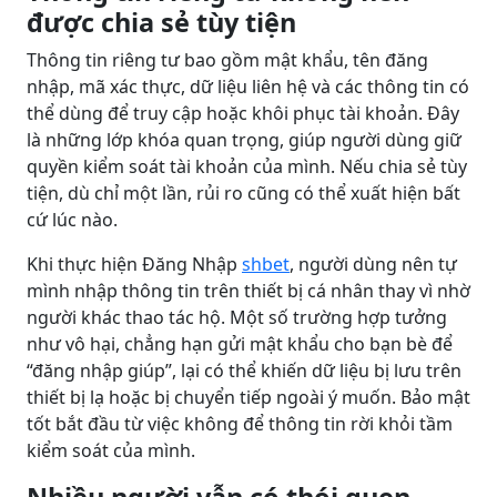
được chia sẻ tùy tiện
Thông tin riêng tư bao gồm mật khẩu, tên đăng
nhập, mã xác thực, dữ liệu liên hệ và các thông tin có
thể dùng để truy cập hoặc khôi phục tài khoản. Đây
là những lớp khóa quan trọng, giúp người dùng giữ
quyền kiểm soát tài khoản của mình. Nếu chia sẻ tùy
tiện, dù chỉ một lần, rủi ro cũng có thể xuất hiện bất
cứ lúc nào.
Khi thực hiện Đăng Nhập
shbet
, người dùng nên tự
mình nhập thông tin trên thiết bị cá nhân thay vì nhờ
người khác thao tác hộ. Một số trường hợp tưởng
như vô hại, chẳng hạn gửi mật khẩu cho bạn bè để
“đăng nhập giúp”, lại có thể khiến dữ liệu bị lưu trên
thiết bị lạ hoặc bị chuyển tiếp ngoài ý muốn. Bảo mật
tốt bắt đầu từ việc không để thông tin rời khỏi tầm
kiểm soát của mình.