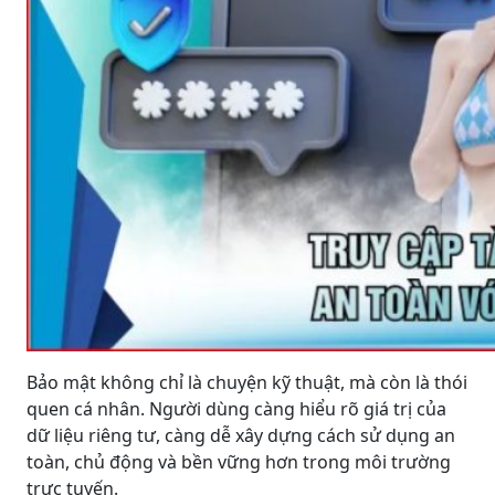
Bảo mật không chỉ là chuyện kỹ thuật, mà còn là thói
quen cá nhân. Người dùng càng hiểu rõ giá trị của
dữ liệu riêng tư, càng dễ xây dựng cách sử dụng an
toàn, chủ động và bền vững hơn trong môi trường
trực tuyến.