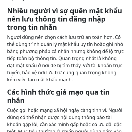
Nhiều người vì sợ quên mật khẩu
nên lưu thông tin đăng nhập
trong tin nhắn
Người dùng nên chọn cách lưu trữ an toàn hơn. Có
thể dùng trình quản lý mật khẩu uy tín hoặc ghi nhớ
bằng phương pháp cá nhân nhưng không để lộ trực
tiếp toàn bộ thông tin. Quan trọng nhất là không
đặt mật khẩu ở nơi dễ bị tìm thấy. Với tài khoản trực
tuyến, bảo vệ nơi lưu trữ cũng quan trọng không
kém việc tạo mật khẩu mạnh.
Các hình thức giả mạo qua tin
nhắn
Cuộc gọi hoặc mạng xã hội ngày càng tinh vi. Người
dùng có thể nhận được nội dung thông báo tài
khoản gặp lỗi, cần xác minh gấp hoặc có ưu đãi đặc
biệt. Mục tiêu thường là khiến người dùng bấm vào