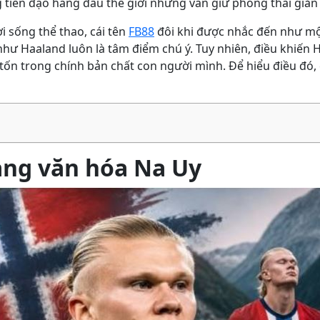
 tiền đạo hàng đầu thế giới nhưng vẫn giữ phong thái giản d
 sống thể thao, cái tên
FB88
đôi khi được nhắc đến như một
ao như Haaland luôn là tâm điểm chú ý. Tuy nhiên, điều khi
tốn trong chính bản chất con người mình. Để hiểu điều đó,
ảng văn hóa Na Uy