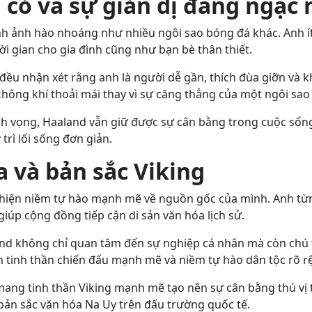
 cỏ và sự giản dị đáng ngạc 
 ảnh hào nhoáng như nhiều ngôi sao bóng đá khác. Anh ít xu
ời gian cho gia đình cũng như bạn bè thân thiết.
ều nhận xét rằng anh là người dễ gần, thích đùa giỡn và k
ông khí thoải mái thay vì sự căng thẳng của một ngôi sao 
nh vọng, Haaland vẫn giữ được sự cân bằng trong cuộc sốn
rì lối sống đơn giản.
 và bản sắc Viking
 hiện niềm tự hào mạnh mẽ về nguồn gốc của mình. Anh từ
giúp cộng đồng tiếp cận di sản văn hóa lịch sử.
d không chỉ quan tâm đến sự nghiệp cá nhân mà còn chú t
n tinh thần chiến đấu mạnh mẽ và niềm tự hào dân tộc rõ rệ
ang tinh thần Viking mạnh mẽ tạo nên sự cân bằng thú vị 
bản sắc văn hóa Na Uy trên đấu trường quốc tế.