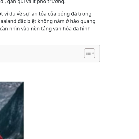
ị, gần gũi và ít phô trương.
 ví dụ về sự lan tỏa của bóng đá trong
ến Haaland đặc biệt không nằm ở hào quang
 cần nhìn vào nền tảng văn hóa đã hình