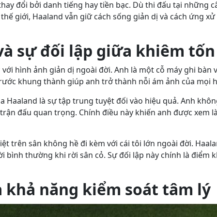
thay đổi bởi danh tiếng hay tiền bạc. Dù thi đấu tại những 
thế giới, Haaland vẫn giữ cách sống giản dị và cách ứng x
và sự đối lập giữa khiêm tốn
 với hình ảnh giản dị ngoài đời. Anh là một cỗ máy ghi bàn
g trước khung thành giúp anh trở thành nỗi ám ảnh của mọi
a Haaland là sự tập trung tuyệt đối vào hiệu quả. Anh khôn
c trận đấu quan trọng. Chính điều này khiến anh được xem l
liệt trên sân không hề đi kèm với cái tôi lớn ngoài đời. Haa
i bình thường khi rời sân cỏ. Sự đối lập này chính là điểm 
à khả năng kiểm soát tâm lý