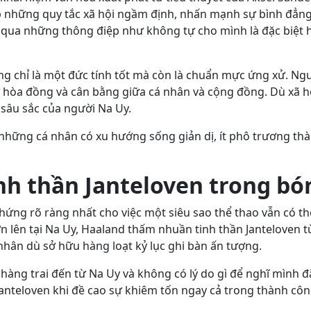
p những quy tắc xã hội ngầm định, nhấn mạnh sự bình đẳng
iản qua những thông điệp như không tự cho mình là đặc biệ
g chỉ là một đức tính tốt mà còn là chuẩn mực ứng xử. Ng
 hòa đồng và cân bằng giữa cá nhân và cộng đồng. Dù xã hội
 sâu sắc của người Na Uy.
hững cá nhân có xu hướng sống giản dị, ít phô trương thàn
inh thần Janteloven trong bó
hứng rõ ràng nhất cho việc một siêu sao thể thao vẫn có t
ớn lên tại Na Uy, Haaland thấm nhuần tinh thần Janteloven t
 nhân dù sở hữu hàng loạt kỷ lục ghi bàn ấn tượng.
hàng trai đến từ Na Uy và không có lý do gì để nghĩ mình đặ
Janteloven khi đề cao sự khiêm tốn ngay cả trong thành côn