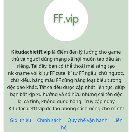
Kitudacbietff.vip
là điểm đến lý tưởng cho game
thủ và người dùng mạng xã hội muốn tạo dấu ấn
riêng. Tại đây, bạn có thể thoải mái sáng tạo
nickname với kí tự FF cute, kí tự FF ngầu, chữ ngược,
chữ kiểu, bảng màu FF cùng hàng loạt biểu tượng
độc đáo khác. Tất cả đều được cập nhật liên tục, giúp
bạn bắt kịp xu hướng và sở hữu những cái tên độc
lạ, cá tính, không đụng hàng. Truy cập ngay
Kitudacbietff.vip để tạo phong cách riêng cho mình!
Giới thiệu
Chính sách
Quy chế vận hành
Liên
hệ