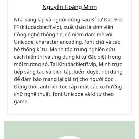
Nguyễn Hoàng Minh
Nhà sáng lập và người đứng sau Kí Tự Đặc Biệt
FF (kitudacbietff.vip), xuất thân là sinh viên
Công nghệ thông tin, có niềm đam mê với
Unicode, character encoding, font chữ và các
hệ thống kí tự. Monh tập trung nghiên cứu
cách hiển thị và ứng dụng kí tự đặc biệt trong
môi trường số. Tại Kitudacbietff.vip, Minh trực
tiếp sáng tạo và biên tập, kiểm duyệt nội dung
để đảm bảo mang lại giá trị cho người đọc .
Đồng thời, anh liên tục cập nhật các xu hướng
chữ nghệ thuật, font Unicode và kí tự theo
game.