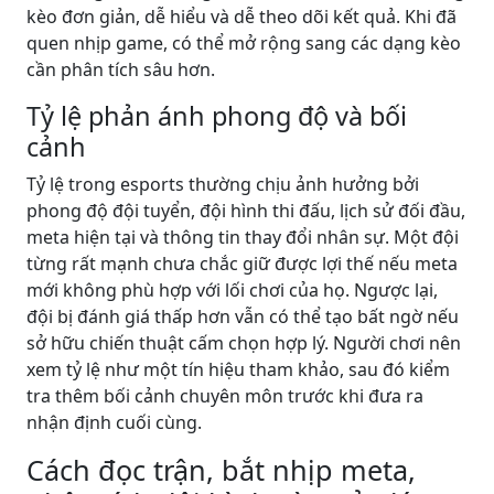
kèo đơn giản, dễ hiểu và dễ theo dõi kết quả. Khi đã
quen nhịp game, có thể mở rộng sang các dạng kèo
cần phân tích sâu hơn.
Tỷ lệ phản ánh phong độ và bối
cảnh
Tỷ lệ trong esports thường chịu ảnh hưởng bởi
phong độ đội tuyển, đội hình thi đấu, lịch sử đối đầu,
meta hiện tại và thông tin thay đổi nhân sự. Một đội
từng rất mạnh chưa chắc giữ được lợi thế nếu meta
mới không phù hợp với lối chơi của họ. Ngược lại,
đội bị đánh giá thấp hơn vẫn có thể tạo bất ngờ nếu
sở hữu chiến thuật cấm chọn hợp lý. Người chơi nên
xem tỷ lệ như một tín hiệu tham khảo, sau đó kiểm
tra thêm bối cảnh chuyên môn trước khi đưa ra
nhận định cuối cùng.
Cách đọc trận, bắt nhịp meta,