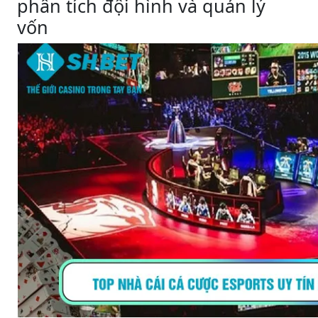
phân tích đội hình và quản lý
vốn