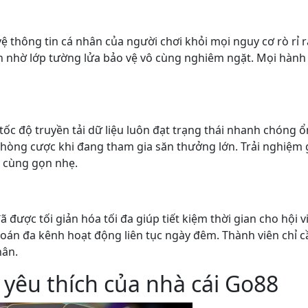
ệ thông tin cá nhân của người chơi khỏi mọi nguy cơ rò rỉ 
ính nhờ lớp tường lửa bảo vệ vô cùng nghiêm ngặt. Mọi hành 
c độ truyền tải dữ liệu luôn đạt trạng thái nhanh chóng ổ
 phòng cược khi đang tham gia săn thưởng lớn. Trải nghiệm 
 cùng gọn nhẹ.
 được tối giản hóa tối đa giúp tiết kiệm thời gian cho hội v
oán đa kênh hoạt động liên tục ngày đêm. Thành viên chỉ cầ
hân.
yêu thích của nhà cái Go88