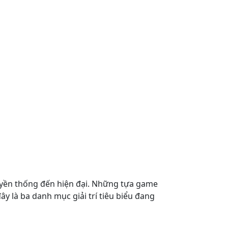
ruyền thống đến hiện đại. Những tựa game
y là ba danh mục giải trí tiêu biểu đang