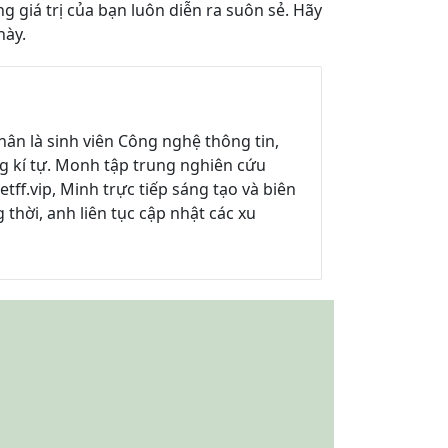
giá trị của bạn luôn diễn ra suôn sẻ. Hãy
này.
thân là sinh viên Công nghệ thông tin,
g kí tự. Monh tập trung nghiên cứu
etff.vip, Minh trực tiếp sáng tạo và biên
thời, anh liên tục cập nhật các xu