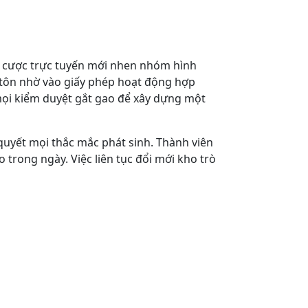
cá cược trực tuyến mới nhen nhóm hình
c tôn nhờ vào giấy phép hoạt động hợp
mọi kiểm duyệt gắt gao để xây dựng một
quyết mọi thắc mắc phát sinh. Thành viên
 trong ngày. Việc liên tục đổi mới kho trò