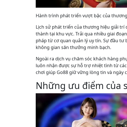
Hành trình phát triển vượt bậc của thương
Lịch sử phát triển của thương hiệu giải t
thành tại khu vực. Trải qua nhiều giai đ
pháp từ cơ quan quản lý uy tín. Sự đầu t
không gian săn thưởng minh bạch.
Ngoài ra dịch vụ chăm sóc khách hàng phục
luôn nhận được sự hỗ trợ nhiệt tình từ các
chơi giúp Go88 giữ vững lòng tin và ngày c
Những ưu điểm của sân