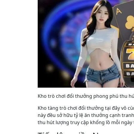
Kho trò chơi đổi thưởng phong phú thu hút
Kho tàng trò chơi đổi thưởng tại đây vô c
này đều sở hữu tỷ lệ ăn thưởng cạnh tranh
thu hút lượng truy cập khổng lồ mỗi ngày