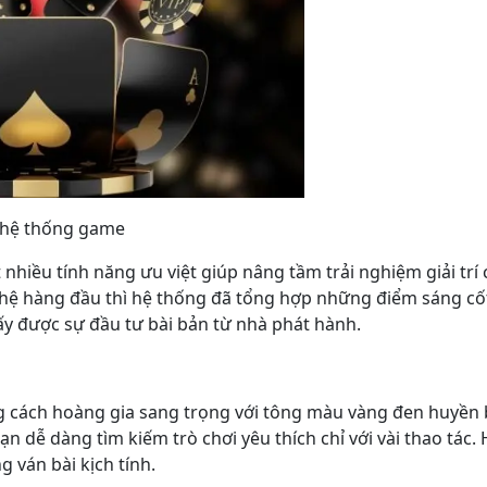
 hệ thống game
 nhiều tính năng ưu việt giúp nâng tầm trải nghiệm giải trí
 hàng đầu thì hệ thống đã tổng hợp những điểm sáng cốt 
hấy được sự đầu tư bài bản từ nhà phát hành.
ng cách hoàng gia sang trọng với tông màu vàng đen huyền 
ạn dễ dàng tìm kiếm trò chơi yêu thích chỉ với vài thao tác
g ván bài kịch tính.