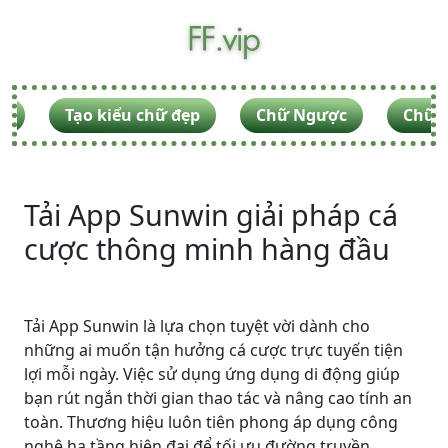
F
Tạo kiểu chữ đẹp
Chữ Ngược
Chữ V
Tải App Sunwin giải pháp cá
cược thông minh hàng đầu
Tải App Sunwin là lựa chọn tuyệt vời dành cho
những ai muốn tận hưởng cá cược trực tuyến tiện
lợi mỗi ngày. Việc sử dụng ứng dụng di động giúp
bạn rút ngắn thời gian thao tác và nâng cao tính an
toàn. Thương hiệu luôn tiên phong áp dụng công
nghệ hạ tầng hiện đại để tối ưu đường truyền.