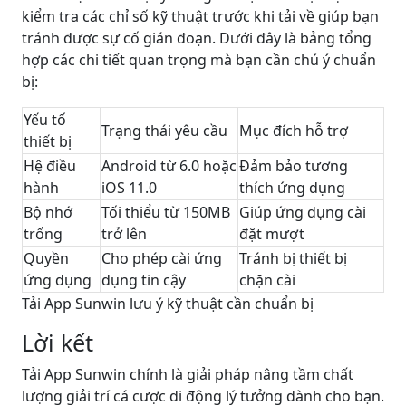
kiểm tra các chỉ số kỹ thuật trước khi tải về giúp bạn
tránh được sự cố gián đoạn. Dưới đây là bảng tổng
hợp các chi tiết quan trọng mà bạn cần chú ý chuẩn
bị:
Yếu tố
Trạng thái yêu cầu
Mục đích hỗ trợ
thiết bị
Hệ điều
Android từ 6.0 hoặc
Đảm bảo tương
hành
iOS 11.0
thích ứng dụng
Bộ nhớ
Tối thiểu từ 150MB
Giúp ứng dụng cài
trống
trở lên
đặt mượt
Quyền
Cho phép cài ứng
Tránh bị thiết bị
ứng dụng
dụng tin cậy
chặn cài
Tải App Sunwin lưu ý kỹ thuật cần chuẩn bị
Lời kết
Tải App Sunwin chính là giải pháp nâng tầm chất
lượng giải trí cá cược di động lý tưởng dành cho bạn.