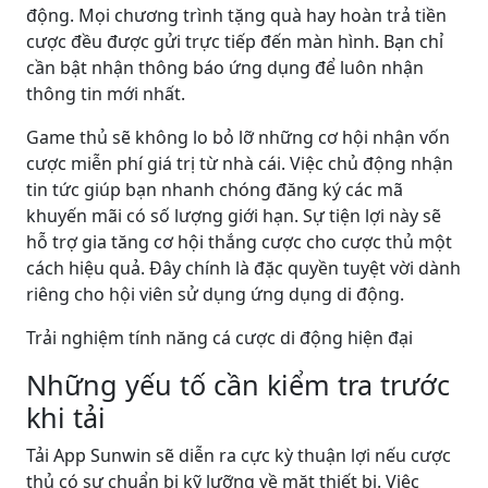
động. Mọi chương trình tặng quà hay hoàn trả tiền
cược đều được gửi trực tiếp đến màn hình. Bạn chỉ
cần bật nhận thông báo ứng dụng để luôn nhận
thông tin mới nhất.
Game thủ sẽ không lo bỏ lỡ những cơ hội nhận vốn
cược miễn phí giá trị từ nhà cái. Việc chủ động nhận
tin tức giúp bạn nhanh chóng đăng ký các mã
khuyến mãi có số lượng giới hạn. Sự tiện lợi này sẽ
hỗ trợ gia tăng cơ hội thắng cược cho cược thủ một
cách hiệu quả. Đây chính là đặc quyền tuyệt vời dành
riêng cho hội viên sử dụng ứng dụng di động.
Trải nghiệm tính năng cá cược di động hiện đại
Những yếu tố cần kiểm tra trước
khi tải
Tải App Sunwin sẽ diễn ra cực kỳ thuận lợi nếu cược
thủ có sự chuẩn bị kỹ lưỡng về mặt thiết bị. Việc