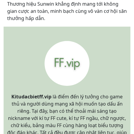
Thương hiệu Sunwin khẳng định mang tới không
gian cược an toàn, minh bạch cùng vô vàn cơ hội săn
thưởng hấp dẫn.
Kitudacbietff.vip
là điểm đến lý tưởng cho game
thủ và người dùng mạng xã hội muốn tạo dấu ấn
riêng. Tại đây, bạn có thể thoải mái sáng tạo
nickname với kí tự FF cute, kí tự FF ngầu, chữ ngược,
chữ kiểu, bảng màu FF cùng hàng loạt biểu tượng
độc đáo khác. Tất cả đều được cập nhật liên tục, giúp