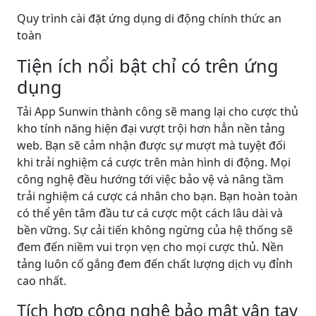
Quy trình cài đặt ứng dụng di động chính thức an
toàn
Tiện ích nổi bật chỉ có trên ứng
dụng
Tải App Sunwin thành công sẽ mang lại cho cược thủ
kho tính năng hiện đại vượt trội hơn hẳn nền tảng
web. Bạn sẽ cảm nhận được sự mượt mà tuyệt đối
khi trải nghiệm cá cược trên màn hình di động. Mọi
công nghệ đều hướng tới việc bảo vệ và nâng tầm
trải nghiệm cá cược cá nhân cho bạn. Bạn hoàn toàn
có thể yên tâm đầu tư cá cược một cách lâu dài và
bền vững. Sự cải tiến không ngừng của hệ thống sẽ
đem đến niềm vui trọn vẹn cho mọi cược thủ. Nền
tảng luôn cố gắng đem đến chất lượng dịch vụ đỉnh
cao nhất.
Tích hợp công nghệ bảo mật vân tay