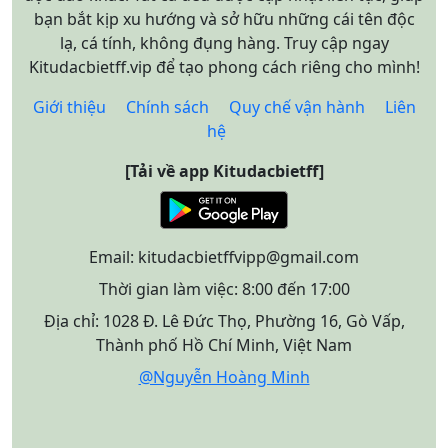
bạn bắt kịp xu hướng và sở hữu những cái tên độc
lạ, cá tính, không đụng hàng. Truy cập ngay
Kitudacbietff.vip để tạo phong cách riêng cho mình!
Giới thiệu
Chính sách
Quy chế vận hành
Liên
hệ
[Tải về app Kitudacbietff]
Email:
kitudacbietffvipp@gmail.com
Thời gian làm việc: 8:00 đến 17:00
Địa chỉ: 1028 Đ. Lê Đức Thọ, Phường 16, Gò Vấp,
Thành phố Hồ Chí Minh, Việt Nam
@Nguyễn Hoàng Minh