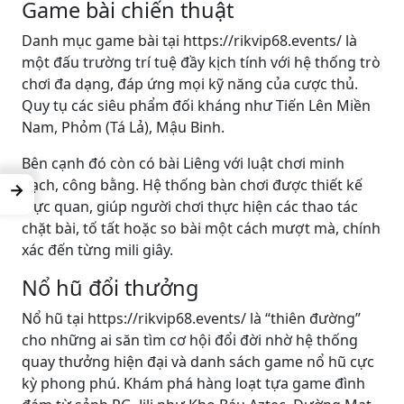
Game bài chiến thuật
Danh mục game bài tại https://rikvip68.events/ là
một đấu trường trí tuệ đầy kịch tính với hệ thống trò
chơi đa dạng, đáp ứng mọi kỹ năng của cược thủ.
Quy tụ các siêu phẩm đối kháng như Tiến Lên Miền
Nam, Phỏm (Tá Lả), Mậu Binh.
Bên cạnh đó còn có bài Liêng với luật chơi minh
bạch, công bằng. Hệ thống bàn chơi được thiết kế
→
trực quan, giúp người chơi thực hiện các thao tác
chặt bài, tố tất hoặc so bài một cách mượt mà, chính
xác đến từng mili giây.
Nổ hũ đổi thưởng
Nổ hũ tại https://rikvip68.events/ là “thiên đường”
cho những ai săn tìm cơ hội đổi đời nhờ hệ thống
quay thưởng hiện đại và danh sách game nổ hũ cực
kỳ phong phú. Khám phá hàng loạt tựa game đình