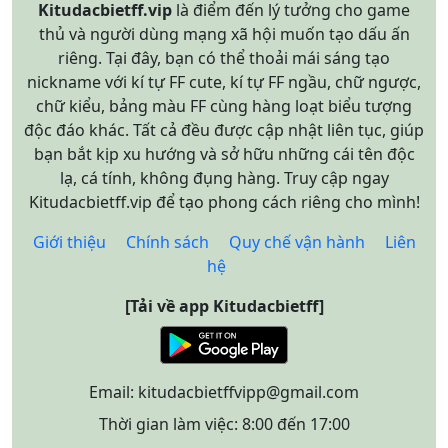
Kitudacbietff.vip
là điểm đến lý tưởng cho game
thủ và người dùng mạng xã hội muốn tạo dấu ấn
riêng. Tại đây, bạn có thể thoải mái sáng tạo
nickname với kí tự FF cute, kí tự FF ngầu, chữ ngược,
chữ kiểu, bảng màu FF cùng hàng loạt biểu tượng
độc đáo khác. Tất cả đều được cập nhật liên tục, giúp
bạn bắt kịp xu hướng và sở hữu những cái tên độc
lạ, cá tính, không đụng hàng. Truy cập ngay
Kitudacbietff.vip để tạo phong cách riêng cho mình!
Giới thiệu
Chính sách
Quy chế vận hành
Liên
hệ
[Tải về app Kitudacbietff]
Email:
kitudacbietffvipp@gmail.com
Thời gian làm việc: 8:00 đến 17:00