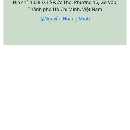
Địa chỉ: 1028 Đ. Lê Đức Thọ, Phường 16, Gò Vấp,
Thành phố Hồ Chí Minh, Việt Nam
@Nguyễn Hoàng Minh