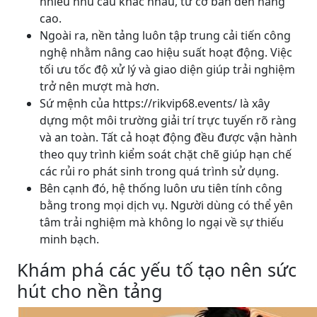
nhiều nhu cầu khác nhau, từ cơ bản đến nâng
cao.
Ngoài ra, nền tảng luôn tập trung cải tiến công
nghệ nhằm nâng cao hiệu suất hoạt động. Việc
tối ưu tốc độ xử lý và giao diện giúp trải nghiệm
trở nên mượt mà hơn.
Sứ mệnh của https://rikvip68.events/ là xây
dựng một môi trường giải trí trực tuyến rõ ràng
và an toàn. Tất cả hoạt động đều được vận hành
theo quy trình kiểm soát chặt chẽ giúp hạn chế
các rủi ro phát sinh trong quá trình sử dụng.
Bên cạnh đó, hệ thống luôn ưu tiên tính công
bằng trong mọi dịch vụ. Người dùng có thể yên
tâm trải nghiệm mà không lo ngại về sự thiếu
minh bạch.
Khám phá các yếu tố tạo nên sức
hút cho nền tảng