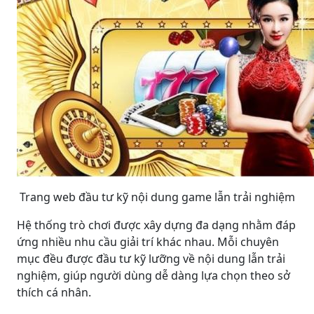
Trang web đầu tư kỹ nội dung game lẫn trải nghiệm
Hệ thống trò chơi được xây dựng đa dạng nhằm đáp
ứng nhiều nhu cầu giải trí khác nhau. Mỗi chuyên
mục đều được đầu tư kỹ lưỡng về nội dung lẫn trải
nghiệm, giúp người dùng dễ dàng lựa chọn theo sở
thích cá nhân.