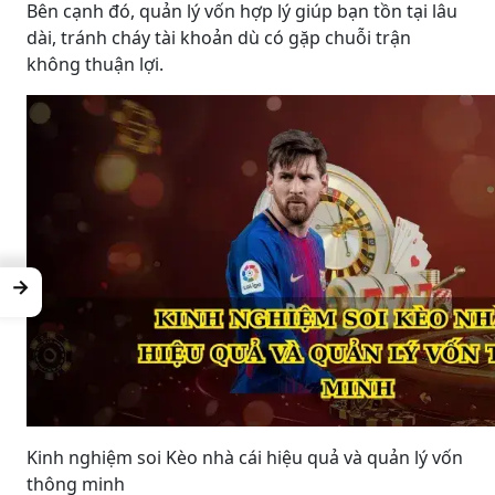
Bên cạnh đó, quản lý vốn hợp lý giúp bạn tồn tại lâu
dài, tránh cháy tài khoản dù có gặp chuỗi trận
không thuận lợi.
→
Kinh nghiệm soi Kèo nhà cái hiệu quả và quản lý vốn
thông minh