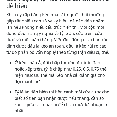
dễ hiểu
Khi truy cập bảng Kèo nhà cái, người chơi thường
gặp rất nhiều con số và ký hiệu, dễ dẫn đến nhầm
lẫn nếu không hiểu cấu trúc hiển thị. Mỗi cột, mỗi
dòng đều mang ý nghĩa về tỷ lệ ăn, cửa trên, cửa
dưới và mốc bàn thắng. Việc đọc đúng giúp bạn xác
định được đâu là kèo an toàn, đâu là kèo rủi ro cao,
từ đó phân bổ vốn hợp lý theo từng trận đấu cụ thể.
Ở kèo châu Á, đội chấp thường được in đậm
hoặc xếp trên, tỷ lệ chấp như 0.25, 0.5, 0.75 thể
hiện mức ưu thế mà Kèo nhà cái đánh giá cho
đội mạnh hơn.
Tỷ lệ ăn tiền hiển thị bên cạnh mỗi cửa cược cho
biết số tiền bạn nhận được nếu thắng, cần so
sánh giữa các nhà cái để chọn mức lợi nhuận tốt
nhất.