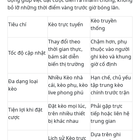
động giúp việc đặt cược diễn ra nhanh chóng, không
bỏ lỡ những thời điểm vàng trước giờ bóng lăn.
Kèo truyền
Tiêu chí
Kèo trực tuyến
thống
Thay đổi theo
Chậm hơn, phụ
thời gian thực,
thuộc vào người
Tốc độ cập nhật
bám sát diễn
ghi kèo và khung
biến thị trường
giờ cố định
Nhiều Kèo nhà
Hạn chế, chủ yếu
Đa dạng loại
cái, kèo phụ, kèo
tập trung kèo
kèo
live phong phú
chính trước trận
Đặt kèo mọi lúc,
Phải gặp trực
Tiện lợi khi đặt
trên nhiều thiết
tiếp hoặc liên hệ
cược
bị khác nhau
trung gian
Dựa trên ghi
Lịch sử Kèo trực