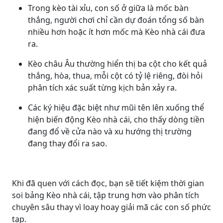
Trong kèo tài xỉu, con số ở giữa là mốc bàn
thắng, người chơi chỉ cần dự đoán tổng số bàn
nhiều hơn hoặc ít hơn mốc mà Kèo nhà cái đưa
ra.
Kèo châu Âu thường hiển thị ba cột cho kết quả
thắng, hòa, thua, mỗi cột có tỷ lệ riêng, đòi hỏi
phân tích xác suất từng kịch bản xảy ra.
Các ký hiệu đặc biệt như mũi tên lên xuống thể
hiện biến động Kèo nhà cái, cho thấy dòng tiền
đang đổ về cửa nào và xu hướng thị trường
đang thay đổi ra sao.
Khi đã quen với cách đọc, bạn sẽ tiết kiệm thời gian
soi bảng Kèo nhà cái, tập trung hơn vào phân tích
chuyên sâu thay vì loay hoay giải mã các con số phức
tạp.