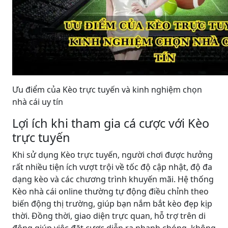
Ưu điểm của Kèo trực tuyến và kinh nghiệm chọn
nhà cái uy tín
Lợi ích khi tham gia cá cược với Kèo
trực tuyến
Khi sử dụng Kèo trực tuyến, người chơi được hưởng
rất nhiều tiện ích vượt trội về tốc độ cập nhật, độ đa
dạng kèo và các chương trình khuyến mãi. Hệ thống
Kèo nhà cái online thường tự động điều chỉnh theo
biến động thị trường, giúp bạn nắm bắt kèo đẹp kịp
thời. Đồng thời, giao diện trực quan, hỗ trợ trên di