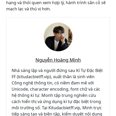
hạng và thói quen xem hợp lý, hành trình sân cỏ sẽ
mạch lạc và thú vị hơn.
Nguyễn Hoàng Minh
Nhà sáng lập và người đứng sau Kí Tự Đặc Biệt
FF (kitudacbietff.vip), xuất thân là sinh viên
Công nghệ thông tin, có niềm đam mê với
Unicode, character encoding, font chữ và các
hệ thống kí tự. Monh tập trung nghiên cứu
cách hiển thị và ứng dụng kí tự đặc biệt trong
môi trường số. Tại Kitudacbietff.vip, Minh trực
tiếp sáng tạo và biên tập, kiểm duyệt nội dung