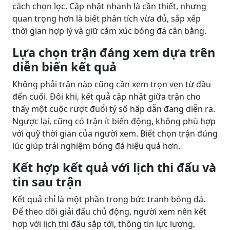
cách chọn lọc. Cập nhật nhanh là cần thiết, nhưng
quan trọng hơn là biết phân tích vừa đủ, sắp xếp
thời gian hợp lý và giữ cảm xúc bóng đá cân bằng.
Lựa chọn trận đáng xem dựa trên
diễn biến kết quả
Không phải trận nào cũng cần xem trọn vẹn từ đầu
đến cuối. Đôi khi, kết quả cập nhật giữa trận cho
thấy một cuộc rượt đuổi tỷ số hấp dẫn đang diễn ra.
Ngược lại, cũng có trận ít biến động, không phù hợp
với quỹ thời gian của người xem. Biết chọn trận đúng
lúc giúp trải nghiệm bóng đá hiệu quả hơn.
Kết hợp kết quả với lịch thi đấu và
tin sau trận
Kết quả chỉ là một phần trong bức tranh bóng đá.
Để theo dõi giải đấu chủ động, người xem nên kết
hợp với lịch thi đấu sắp tới, thông tin lực lượng,