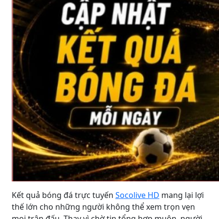
Kết quả bóng đá trực tuyến
Socolive HD
mang lại lợi
thế lớn cho những người không thể xem trọn vẹn
mọi trận đấu. Thay vì chờ tin tổng hợp muộn, người