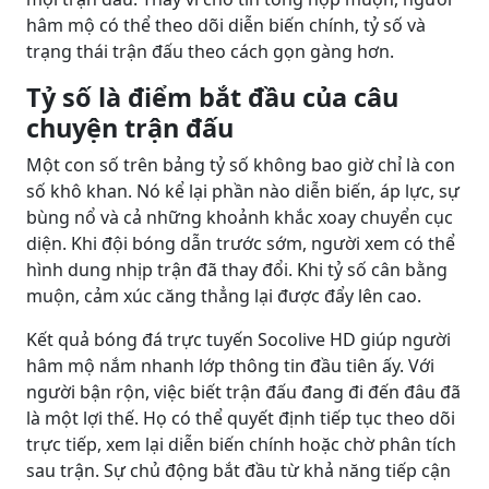
hâm mộ có thể theo dõi diễn biến chính, tỷ số và
trạng thái trận đấu theo cách gọn gàng hơn.
Tỷ số là điểm bắt đầu của câu
chuyện trận đấu
Một con số trên bảng tỷ số không bao giờ chỉ là con
số khô khan. Nó kể lại phần nào diễn biến, áp lực, sự
bùng nổ và cả những khoảnh khắc xoay chuyển cục
diện. Khi đội bóng dẫn trước sớm, người xem có thể
hình dung nhịp trận đã thay đổi. Khi tỷ số cân bằng
muộn, cảm xúc căng thẳng lại được đẩy lên cao.
Kết quả bóng đá trực tuyến Socolive HD giúp người
hâm mộ nắm nhanh lớp thông tin đầu tiên ấy. Với
người bận rộn, việc biết trận đấu đang đi đến đâu đã
là một lợi thế. Họ có thể quyết định tiếp tục theo dõi
trực tiếp, xem lại diễn biến chính hoặc chờ phân tích
sau trận. Sự chủ động bắt đầu từ khả năng tiếp cận