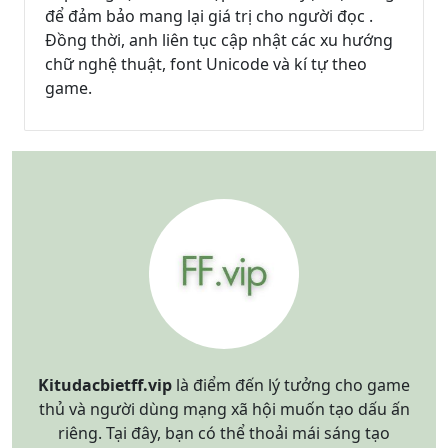
để đảm bảo mang lại giá trị cho người đọc .
Đồng thời, anh liên tục cập nhật các xu hướng
chữ nghệ thuật, font Unicode và kí tự theo
game.
Kitudacbietff.vip
là điểm đến lý tưởng cho game
thủ và người dùng mạng xã hội muốn tạo dấu ấn
riêng. Tại đây, bạn có thể thoải mái sáng tạo