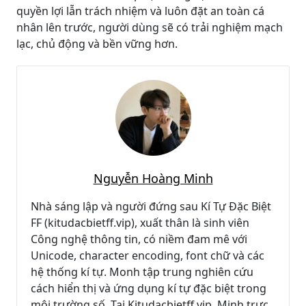
quyền lợi lẫn trách nhiệm và luôn đặt an toàn cá
nhân lên trước, người dùng sẽ có trải nghiệm mạch
lạc, chủ động và bền vững hơn.
Nguyễn Hoàng Minh
Nhà sáng lập và người đứng sau Kí Tự Đặc Biệt
FF (kitudacbietff.vip), xuất thân là sinh viên
Công nghệ thông tin, có niềm đam mê với
Unicode, character encoding, font chữ và các
hệ thống kí tự. Monh tập trung nghiên cứu
cách hiển thị và ứng dụng kí tự đặc biệt trong
môi trường số. Tại Kitudacbietff.vip, Minh trực