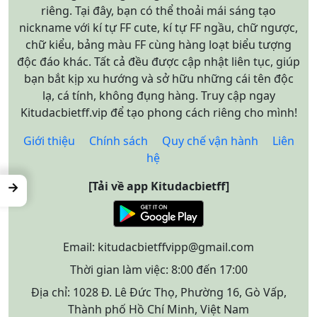
riêng. Tại đây, bạn có thể thoải mái sáng tạo
nickname với kí tự FF cute, kí tự FF ngầu, chữ ngược,
chữ kiểu, bảng màu FF cùng hàng loạt biểu tượng
độc đáo khác. Tất cả đều được cập nhật liên tục, giúp
bạn bắt kịp xu hướng và sở hữu những cái tên độc
lạ, cá tính, không đụng hàng. Truy cập ngay
Kitudacbietff.vip để tạo phong cách riêng cho mình!
Giới thiệu
Chính sách
Quy chế vận hành
Liên
hệ
→
[Tải về app Kitudacbietff]
Email:
kitudacbietffvipp@gmail.com
Thời gian làm việc: 8:00 đến 17:00
Địa chỉ: 1028 Đ. Lê Đức Thọ, Phường 16, Gò Vấp,
Thành phố Hồ Chí Minh, Việt Nam