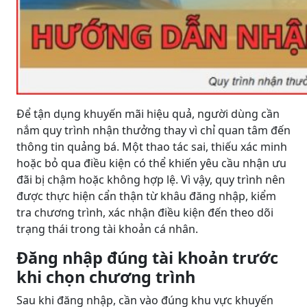
Để tận dụng khuyến mãi hiệu quả, người dùng cần
nắm quy trình nhận thưởng thay vì chỉ quan tâm đến
thông tin quảng bá. Một thao tác sai, thiếu xác minh
hoặc bỏ qua điều kiện có thể khiến yêu cầu nhận ưu
đãi bị chậm hoặc không hợp lệ. Vì vậy, quy trình nên
được thực hiện cẩn thận từ khâu đăng nhập, kiểm
tra chương trình, xác nhận điều kiện đến theo dõi
trạng thái trong tài khoản cá nhân.
Đăng nhập đúng tài khoản trước
khi chọn chương trình
Sau khi đăng nhập, cần vào đúng khu vực khuyến