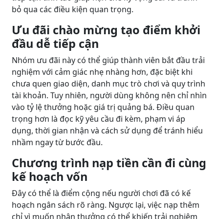
bỏ qua các điều kiện quan trọng.
Ưu đãi chào mừng tạo điểm khởi
đầu dễ tiếp cận
Nhóm ưu đãi này có thể giúp thành viên bắt đầu trải
nghiệm với cảm giác nhẹ nhàng hơn, đặc biệt khi
chưa quen giao diện, danh mục trò chơi và quy trình
tài khoản. Tuy nhiên, người dùng không nên chỉ nhìn
vào tỷ lệ thưởng hoặc giá trị quảng bá. Điều quan
trọng hơn là đọc kỹ yêu cầu đi kèm, phạm vi áp
dụng, thời gian nhận và cách sử dụng để tránh hiểu
nhầm ngay từ bước đầu.
Chương trình nạp tiền cần đi cùng
kế hoạch vốn
Đây có thể là điểm cộng nếu người chơi đã có kế
hoạch ngân sách rõ ràng. Ngược lại, việc nạp thêm
chỉ vì muốn nhận thưởng có thể khiến trải nghiệm