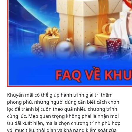
Khuyến mãi có thể giúp hành trình giải trí thêm
phong phú, nhưng người dùng cần biết cách chọn
lọc để tránh bị cuốn theo quá nhiều chương trình
cùng lúc. Mẹo quan trọng không phải là nhận mọi
ưu đãi xuất hiện, mà là chọn chương trình phù hợp
với mục tiêu, thời gian và khả năng kiểm soát của