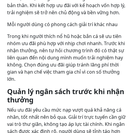
bản thân. Khi kết hợp ưu đãi với kế hoạch vốn hợp lý,
trải nghiệm sẽ trở nên chủ động và bền vững hơn.
Mỗi người dùng có phong cách giải trí khác nhau
Trong khi người thích nổ hũ hoặc bắn cá sẽ ưu tiên
nhóm ưu đãi phù hợp với nhịp chơi nhanh. Trước khi
nhận thưởng, nên tự hỏi chương trình đó có thật sự
liên quan đến nội dung mình muốn trải nghiệm hay
không. Chọn đúng ưu đãi giúp tránh lãng phí thời
gian và hạn chế việc tham gia chỉ vì con số thưởng
lớn.
Quản lý ngân sách trước khi nhận
thưởng
Nếu ưu đãi yêu cầu mức nạp vượt quá khả năng cá
nhân, tốt nhất nên bỏ qua. Giải trí trực tuyến cần giữ
vai trò thư giãn, không tạo áp lực tài chính. Khi ngân
sách được xác định rõ, người dùng sẽ tỉnh táo hơn