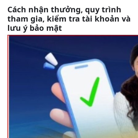
Cách nhận thưởng, quy trình
tham gia, kiểm tra tài khoản và
lưu ý bảo mật