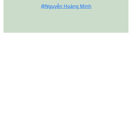
@Nguyễn Hoàng Minh