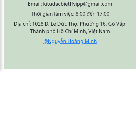
Email:
kitudacbietffvipp@gmail.com
Thời gian làm việc: 8:00 đến 17:00
Địa chỉ: 1028 Đ. Lê Đức Thọ, Phường 16, Gò Vấp,
Thành phố Hồ Chí Minh, Việt Nam
@Nguyễn Hoàng Minh