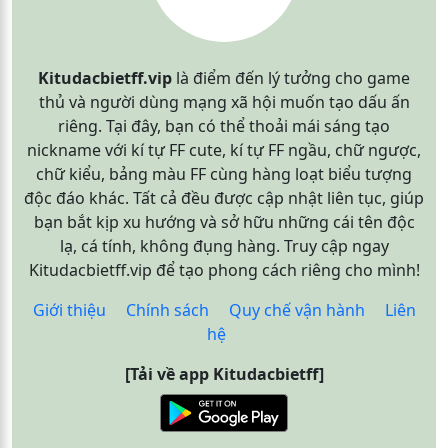
Kitudacbietff.vip
là điểm đến lý tưởng cho game
thủ và người dùng mạng xã hội muốn tạo dấu ấn
riêng. Tại đây, bạn có thể thoải mái sáng tạo
nickname với kí tự FF cute, kí tự FF ngầu, chữ ngược,
chữ kiểu, bảng màu FF cùng hàng loạt biểu tượng
độc đáo khác. Tất cả đều được cập nhật liên tục, giúp
bạn bắt kịp xu hướng và sở hữu những cái tên độc
lạ, cá tính, không đụng hàng. Truy cập ngay
Kitudacbietff.vip để tạo phong cách riêng cho mình!
Giới thiệu
Chính sách
Quy chế vận hành
Liên
hệ
[Tải về app Kitudacbietff]