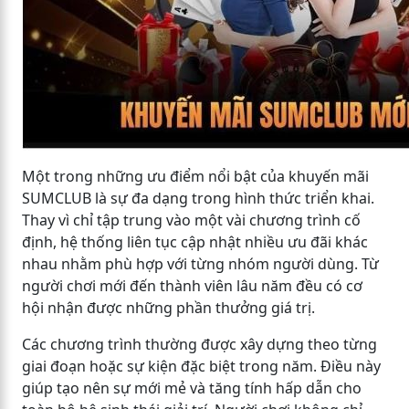
Một trong những ưu điểm nổi bật của khuyến mãi
SUMCLUB là sự đa dạng trong hình thức triển khai.
Thay vì chỉ tập trung vào một vài chương trình cố
định, hệ thống liên tục cập nhật nhiều ưu đãi khác
nhau nhằm phù hợp với từng nhóm người dùng. Từ
người chơi mới đến thành viên lâu năm đều có cơ
hội nhận được những phần thưởng giá trị.
Các chương trình thường được xây dựng theo từng
giai đoạn hoặc sự kiện đặc biệt trong năm. Điều này
giúp tạo nên sự mới mẻ và tăng tính hấp dẫn cho