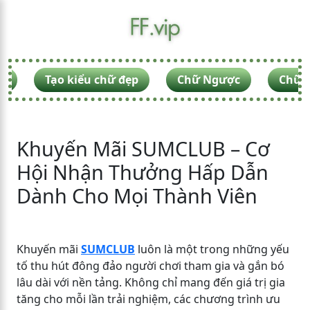
F
Tạo kiểu chữ đẹp
Chữ Ngược
Chữ V
Khuyến Mãi SUMCLUB – Cơ
Hội Nhận Thưởng Hấp Dẫn
Dành Cho Mọi Thành Viên
Khuyến mãi
SUMCLUB
luôn là một trong những yếu
tố thu hút đông đảo người chơi tham gia và gắn bó
lâu dài với nền tảng. Không chỉ mang đến giá trị gia
tăng cho mỗi lần trải nghiệm, các chương trình ưu