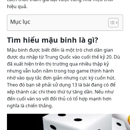
hiệu quả.
Mục lục
Tìm hiểu mậu binh là gì?
Mậu binh được biết đến là một trò chơi dân gian
được du nhập từ Trung Quốc vào cuối thế kỷ 20. Dù
đã xuất hiện trên thị trường qua nhiều thập kỷ
nhưng vẫn luôn nằm trong top game thịnh hành
nhờ vào quy tắc đơn giản nhưng cực kỳ cuốn hút.
Theo đó bạn sẽ phải sử dụng 13 lá bài đang có để
xếp thành các chi theo thứ tự tăng dần. Nếu như
đến cuối ván so với đối thủ có tổ hợp mạnh hơn
nghĩa là chiến thắng.