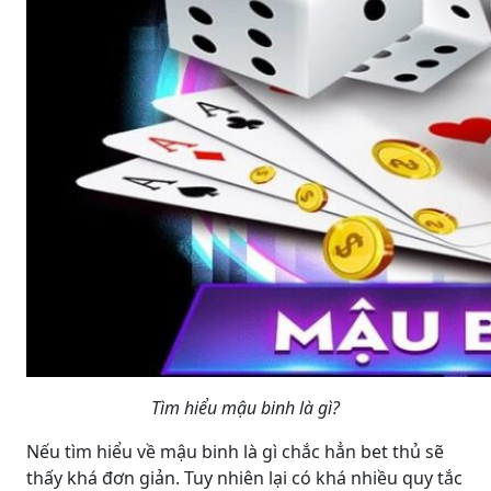
Tìm hiểu mậu binh là gì?
Nếu tìm hiểu về mậu binh là gì chắc hẳn bet thủ sẽ
thấy khá đơn giản. Tuy nhiên lại có khá nhiều quy tắc