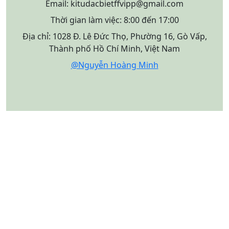
Email:
kitudacbietffvipp@gmail.com
Thời gian làm việc: 8:00 đến 17:00
Địa chỉ: 1028 Đ. Lê Đức Thọ, Phường 16, Gò Vấp,
Thành phố Hồ Chí Minh, Việt Nam
@Nguyễn Hoàng Minh