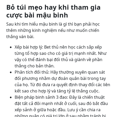
Bỏ túi mẹo hay khi tham gia
cược bài mậu binh
Sau khi tìm hiểu mậu binh là gì thì bạn phải học
thêm những kinh nghiệm nếu như muốn chiến
thắng ván bài.
Xếp bài hợp lý: Bet thủ nên học cách sắp xếp
từng tổ hợp sao cho có giá trị mạnh nhất. Như
vậy có thể đánh bại đối thủ và giành về phần
thắng cho bản thân.
Phân tích đối thủ: Hãy thường xuyên quan sát
đối phương nhằm dự đoán quân bài trong tay
của họ. Từ đó đưa ra quyết định thay đổi các liên
kết sao cho hợp lý và tăng tỷ lệ thắng cuộc.
Biện pháp binh sảnh 3 đao: Đây là chiến thuật
đặt tất cả đôi mạnh nhất ở cuối, sau đó bắt đầu
xếp sảnh ở giữa hoặc đầu. Lưu ý cần chia ra
những quân có giá trị lớn ở sau nhằm tránh bị