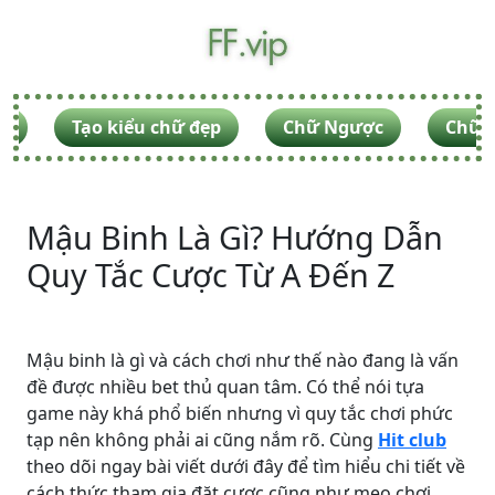
F
Tạo kiểu chữ đẹp
Chữ Ngược
Chữ V
Mậu Binh Là Gì? Hướng Dẫn
Quy Tắc Cược Từ A Đến Z
Mậu binh là gì và cách chơi như thế nào đang là vấn
đề được nhiều bet thủ quan tâm. Có thể nói tựa
game này khá phổ biến nhưng vì quy tắc chơi phức
tạp nên không phải ai cũng nắm rõ. Cùng
Hit club
theo dõi ngay bài viết dưới đây để tìm hiểu chi tiết về
cách thức tham gia đặt cược cũng như mẹo chơi