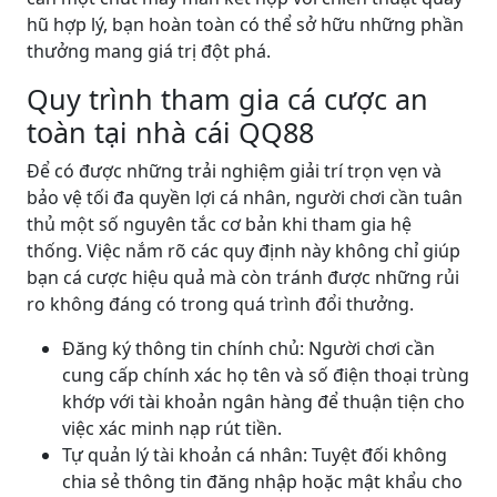
hũ hợp lý, bạn hoàn toàn có thể sở hữu những phần
thưởng mang giá trị đột phá.
Quy trình tham gia cá cược an
toàn tại nhà cái QQ88
Để có được những trải nghiệm giải trí trọn vẹn và
bảo vệ tối đa quyền lợi cá nhân, người chơi cần tuân
thủ một số nguyên tắc cơ bản khi tham gia hệ
thống. Việc nắm rõ các quy định này không chỉ giúp
bạn cá cược hiệu quả mà còn tránh được những rủi
ro không đáng có trong quá trình đổi thưởng.
Đăng ký thông tin chính chủ: Người chơi cần
cung cấp chính xác họ tên và số điện thoại trùng
khớp với tài khoản ngân hàng để thuận tiện cho
việc xác minh nạp rút tiền.
Tự quản lý tài khoản cá nhân: Tuyệt đối không
chia sẻ thông tin đăng nhập hoặc mật khẩu cho