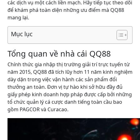
các dịch vụ một cách liền mạch. Hãy tiếp tục theo dõi
để khám phá toàn diện những ưu điểm mà QQ88
mang lại.
Mục lục
Tổng quan về nhà cái QQ88
Chính thức gia nhập thị trường giải trí trực tuyến từ
năm 2015, QQ88 đã tích lũy hơn 11 năm kinh nghiệm
dày dặn trong việc vận hành các sản phẩm đổi
thưởng an toàn. Đơn vị tự hào khi sở hữu đầy đủ
giấy phép kinh doanh hợp pháp được cấp bởi những
tổ chức quản lý cá cược danh tiếng toàn cầu bao
gồm PAGCOR và Curacao.