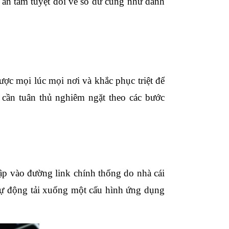
 an tâm tuyệt đối về số dư cũng như danh 
ược mọi lúc mọi nơi và khắc phục triệt để 
n cần tuân thủ nghiêm ngặt theo các bước 
ập vào đường link chính thống do nhà cái 
 tự động tải xuống một cấu hình ứng dụng 