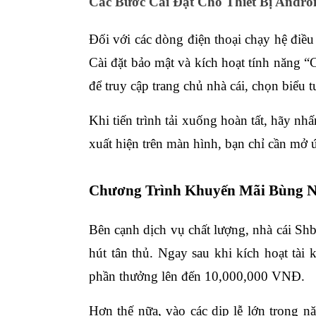
Các Bước Cài Đặt Cho Thiết Bị Andro
Đối với các dòng điện thoại chạy hệ điề
Cài đặt bảo mật và kích hoạt tính năng 
để truy cập trang chủ nhà cái, chọn biểu
Khi tiến trình tải xuống hoàn tất, hãy nhấ
xuất hiện trên màn hình, bạn chỉ cần mở 
Chương Trình Khuyến Mãi Bùng N
Bên cạnh dịch vụ chất lượng, nhà cái Shbet
hút tân thủ. Ngay sau khi kích hoạt tài
phần thưởng lên đến 10,000,000 VNĐ.
Hơn thế nữa, vào các dịp lễ lớn trong n