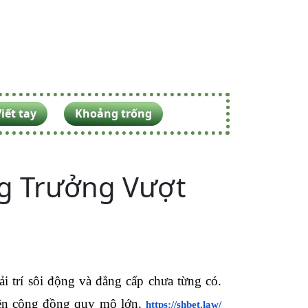
iết tay
Khoảng trống
ng Trưởng Vượt
 trí sôi động và đẳng cấp chưa từng có. 
iện cộng đồng quy mô lớn. 
https://shbet.law/