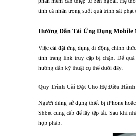
phần mềm can thiệp từ bên ngoài. Hệ thốn
tính cá nhân trong suốt quá trình sát phạt 
Hướng Dẫn Tải Ứng Dụng Mobile 
Việc cài đặt ứng dụng di động chính thức 
tình trạng link truy cập bị chặn. Để quá
hướng dẫn kỹ thuật cụ thể dưới đây.
Quy Trình Cài Đặt Cho Hệ Điều Hành
Người dùng sử dụng thiết bị iPhone hoặc 
Shbet cung cấp để lấy tệp tải. Sau khi n
hợp pháp.