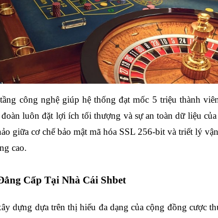
 tầng công nghệ giúp hệ thống đạt mốc 5 triệu thành viê
oàn luôn đặt lợi ích tối thượng và sự an toàn dữ liệu của 
ảo giữa cơ chế bảo mật mã hóa SSL 256-bit và triết lý vậ
ng cao.
ẳng Cấp Tại Nhà Cái Shbet
xây dựng dựa trên thị hiếu đa dạng của cộng đồng cược thủ,