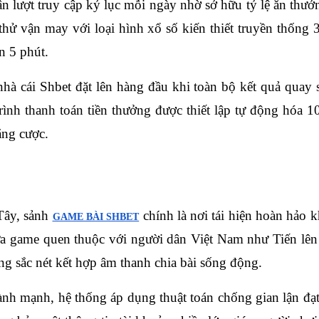
ận lượt truy cập kỷ lục mỗi ngày nhờ sở hữu tỷ lệ ăn thưởn
 thử vận may với loại hình xổ số kiến thiết truyền thốn
n 5 phút.
à cái Shbet đặt lên hàng đầu khi toàn bộ kết quả quay s
ình thanh toán tiền thưởng được thiết lập tự động hóa 10
ắng cược.
Tây, sảnh 
 chính là nơi tái hiện hoàn hảo
GAME BÀI SHBET
ựa game quen thuộc với người dân Việt Nam như Tiến l
ng sắc nét kết hợp âm thanh chia bài sống động.
h mạnh, hệ thống áp dụng thuật toán chống gian lận đạt t