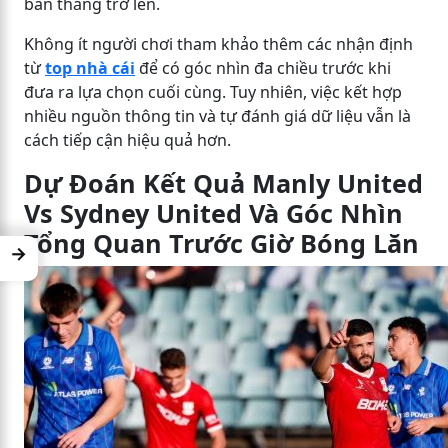
bàn thắng trở lên.
Không ít người chơi tham khảo thêm các nhận định
từ
top nhà cái
để có góc nhìn đa chiều trước khi
đưa ra lựa chọn cuối cùng. Tuy nhiên, việc kết hợp
nhiều nguồn thông tin và tự đánh giá dữ liệu vẫn là
cách tiếp cận hiệu quả hơn.
Dự Đoán Kết Quả Manly United
Vs Sydney United Và Góc Nhìn
Tổng Quan Trước Giờ Bóng Lăn
→