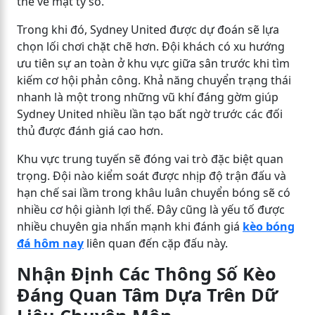
thế về mặt tỷ số.
Trong khi đó, Sydney United được dự đoán sẽ lựa
chọn lối chơi chặt chẽ hơn. Đội khách có xu hướng
ưu tiên sự an toàn ở khu vực giữa sân trước khi tìm
kiếm cơ hội phản công. Khả năng chuyển trạng thái
nhanh là một trong những vũ khí đáng gờm giúp
Sydney United nhiều lần tạo bất ngờ trước các đối
thủ được đánh giá cao hơn.
Khu vực trung tuyến sẽ đóng vai trò đặc biệt quan
trọng. Đội nào kiểm soát được nhịp độ trận đấu và
hạn chế sai lầm trong khâu luân chuyển bóng sẽ có
nhiều cơ hội giành lợi thế. Đây cũng là yếu tố được
nhiều chuyên gia nhấn mạnh khi đánh giá
kèo bóng
đá hôm nay
liên quan đến cặp đấu này.
Nhận Định Các Thông Số Kèo
Đáng Quan Tâm Dựa Trên Dữ