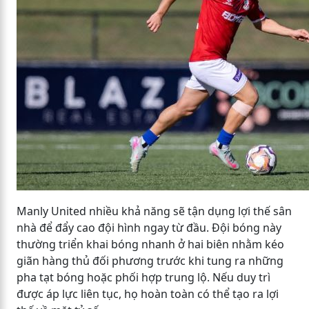
Manly United nhiều khả năng sẽ tận dụng lợi thế sân
nhà để đẩy cao đội hình ngay từ đầu. Đội bóng này
thường triển khai bóng nhanh ở hai biên nhằm kéo
giãn hàng thủ đối phương trước khi tung ra những
pha tạt bóng hoặc phối hợp trung lộ. Nếu duy trì
được áp lực liên tục, họ hoàn toàn có thể tạo ra lợi