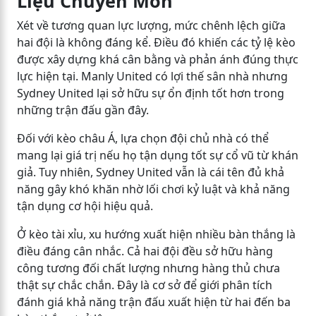
Liệu Chuyên Môn
Xét về tương quan lực lượng, mức chênh lệch giữa
hai đội là không đáng kể. Điều đó khiến các tỷ lệ kèo
được xây dựng khá cân bằng và phản ánh đúng thực
lực hiện tại. Manly United có lợi thế sân nhà nhưng
Sydney United lại sở hữu sự ổn định tốt hơn trong
những trận đấu gần đây.
Đối với kèo châu Á, lựa chọn đội chủ nhà có thể
mang lại giá trị nếu họ tận dụng tốt sự cổ vũ từ khán
giả. Tuy nhiên, Sydney United vẫn là cái tên đủ khả
năng gây khó khăn nhờ lối chơi kỷ luật và khả năng
tận dụng cơ hội hiệu quả.
Ở kèo tài xỉu, xu hướng xuất hiện nhiều bàn thắng là
điều đáng cân nhắc. Cả hai đội đều sở hữu hàng
công tương đối chất lượng nhưng hàng thủ chưa
thật sự chắc chắn. Đây là cơ sở để giới phân tích
đánh giá khả năng trận đấu xuất hiện từ hai đến ba