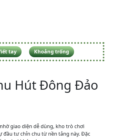
iết tay
Khoảng trống
Thu Hút Đông Đảo
 nhờ giao diện dễ dùng, kho trò chơi
ự đầu tư chỉn chu từ nền tảng này. Đặc