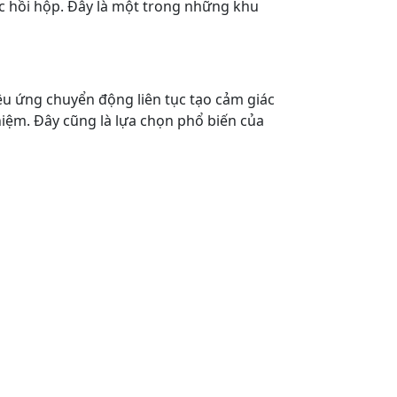
c hồi hộp. Đây là một trong những khu
u ứng chuyển động liên tục tạo cảm giác
hiệm. Đây cũng là lựa chọn phổ biến của