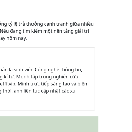
ng tỷ lệ trả thưởng cạnh tranh giữa nhiều
 Nếu đang tìm kiếm một nền tảng giải trí
gay hôm nay.
thân là sinh viên Công nghệ thông tin,
g kí tự. Monh tập trung nghiên cứu
etff.vip, Minh trực tiếp sáng tạo và biên
thời, anh liên tục cập nhật các xu