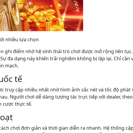
với nhiều lựa chọn
n ghi điểm nhờ hệ sinh thái trò chơi được mở rộng liên tụ
Sự đa dạng này khiến trải nghiệm không bị lặp lại. Chỉ cần 
iền mạch.
uốc tế
 truy cập nhiều nhất nhờ hình ảnh sắc nét và tốc độ phát 
u. Người chơi dễ dàng tương tác trực tiếp với dealer, theo 
 cược thực tế.
hoạt
ách chơi đơn giản và thời gian diễn ra nhanh. Hệ thống cập