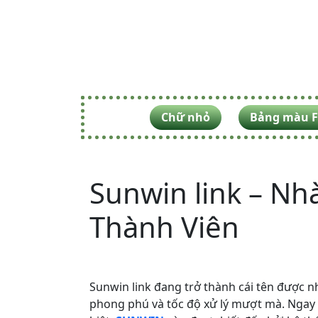
Chữ nhỏ
Bảng màu F
Sunwin link – Nh
Thành Viên
Sunwin link đang trở thành cái tên được nh
phong phú và tốc độ xử lý mượt mà. Ngay t