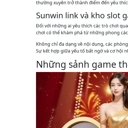
thường xuyên trở thành điểm đến yêu thíc
Sunwin link và kho slot
Đối với những ai yêu thích các trò chơi q
chơi có thể khám phá từ những phong cách 
Không chỉ đa dạng về nội dung, các phòng 
Sự kết hợp giữa yếu tố bất ngờ và cơ hội
Những sảnh game thu