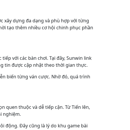
ợc xây dựng đa dạng và phù hợp với từng
thời tạo thêm nhiều cơ hội chinh phục phần
iếp với các bàn chơi. Tại đây, Sunwin link
g tin được cập nhật theo thời gian thực.
iễn biến từng ván cược. Nhờ đó, quá trình
ọn quen thuộc và dễ tiếp cận. Từ Tiến lên,
ải nghiệm.
sôi động. Đây cũng là lý do khu game bài