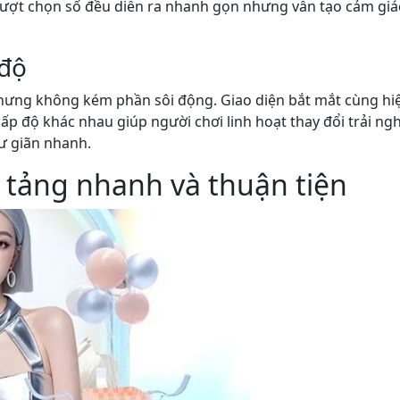
lượt chọn số đều diễn ra nhanh gọn nhưng vẫn tạo cảm giá
 độ
hưng không kém phần sôi động. Giao diện bắt mắt cùng hiệ
p độ khác nhau giúp người chơi linh hoạt thay đổi trải ng
ư giãn nhanh.
 tảng nhanh và thuận tiện