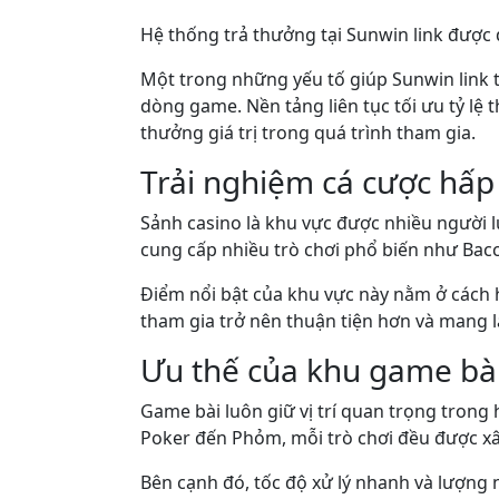
Hệ thống trả thưởng tại Sunwin link được 
Một trong những yếu tố giúp Sunwin link 
dòng game. Nền tảng liên tục tối ưu tỷ lệ
thưởng giá trị trong quá trình tham gia.
Trải nghiệm cá cược hấp 
Sảnh casino là khu vực được nhiều người lự
cung cấp nhiều trò chơi phổ biến như Bacca
Điểm nổi bật của khu vực này nằm ở cách hi
tham gia trở nên thuận tiện hơn và mang l
Ưu thế của khu game bà
Game bài luôn giữ vị trí quan trọng trong h
Poker đến Phỏm, mỗi trò chơi đều được xâ
Bên cạnh đó, tốc độ xử lý nhanh và lượng 