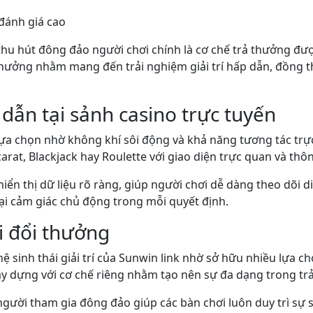
đánh giá cao
thu hút đông đảo người chơi chính là cơ chế trả thưởng đư
 thưởng nhằm mang đến trải nghiệm giải trí hấp dẫn, đồng 
dẫn tại sảnh casino trực tuyến
a chọn nhờ không khí sôi động và khả năng tương tác trực t
rat, Blackjack hay Roulette với giao diện trực quan và thôn
ển thị dữ liệu rõ ràng, giúp người chơi dễ dàng theo dõi d
ại cảm giác chủ động trong mỗi quyết định.
i đổi thưởng
ệ sinh thái giải trí của Sunwin link nhờ sở hữu nhiều lựa ch
y dựng với cơ chế riêng nhằm tạo nên sự đa dạng trong tr
người tham gia đông đảo giúp các bàn chơi luôn duy trì sự 