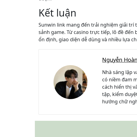
Kết luận
Sunwin link mang đến trải nghiệm giải trí
sảnh game. Từ casino trực tiếp, lô đề đến 
ổn định, giao diện dễ dùng và nhiều lựa c
Nguyễn Hoàn
Nhà sáng lập và
có niềm đam mê
cách hiển thị v
tập, kiểm duyệ
hướng chữ nghệ