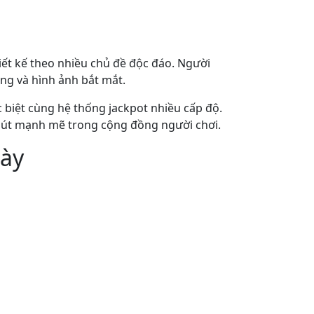
iết kế theo nhiều chủ đề độc đáo. Người
ộng và hình ảnh bắt mắt.
 biệt cùng hệ thống jackpot nhiều cấp độ.
 hút mạnh mẽ trong cộng đồng người chơi.
gày