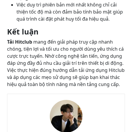
Việc duy trì phiên bản mới nhất không chỉ cải
thiện tốc độ mà còn đảm bảo tính bảo mật giúp
quá trình cài đặt phát huy tối đa hiệu quả.
Kết luận
Tải Hitclub
mang đến giải pháp truy cập nhanh
chóng, tiện lợi và tối ưu cho người dùng yêu thích cá
cược trực tuyến. Nhờ công nghệ tân tiến, ứng dụng
đáp ứng đầy đủ nhu cầu giải trí trên thiết bị di động.
Việc thực hiện đúng hướng dẫn tải ứng dụng Hitclub
và áp dụng các mẹo sử dụng sẽ giúp bạn khai thác
hiệu quả toàn bộ tính năng mà nền tảng cung cấp.