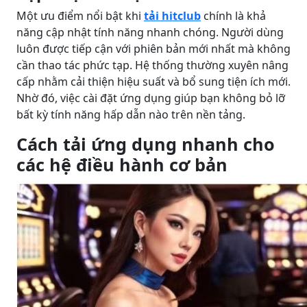
Một ưu điểm nổi bật khi
tải hitclub
chính là khả
năng cập nhật tính năng nhanh chóng. Người dùng
luôn được tiếp cận với phiên bản mới nhất mà không
cần thao tác phức tạp. Hệ thống thường xuyên nâng
cấp nhằm cải thiện hiệu suất và bổ sung tiện ích mới.
Nhờ đó, việc cài đặt ứng dụng giúp bạn không bỏ lỡ
bất kỳ tính năng hấp dẫn nào trên nền tảng.
Cách tải ứng dụng nhanh cho
các hệ điều hành cơ bản