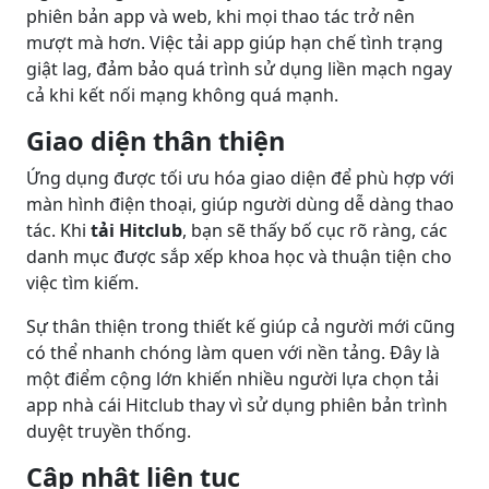
phiên bản app và web, khi mọi thao tác trở nên
mượt mà hơn. Việc tải app giúp hạn chế tình trạng
giật lag, đảm bảo quá trình sử dụng liền mạch ngay
cả khi kết nối mạng không quá mạnh.
Giao diện thân thiện
Ứng dụng được tối ưu hóa giao diện để phù hợp với
màn hình điện thoại, giúp người dùng dễ dàng thao
tác. Khi
tải Hitclub
, bạn sẽ thấy bố cục rõ ràng, các
danh mục được sắp xếp khoa học và thuận tiện cho
việc tìm kiếm.
Sự thân thiện trong thiết kế giúp cả người mới cũng
có thể nhanh chóng làm quen với nền tảng. Đây là
một điểm cộng lớn khiến nhiều người lựa chọn tải
app nhà cái Hitclub thay vì sử dụng phiên bản trình
duyệt truyền thống.
Cập nhật liên tục