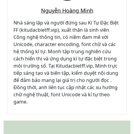
Nguyễn Hoàng Minh
Nhà sáng lập và người đứng sau Kí Tự Đặc Biệt
FF (kitudacbietff.vip), xuất thân là sinh viên
Công nghệ thông tin, có niềm đam mê với
Unicode, character encoding, font chữ và các
hệ thống kí tự. Monh tập trung nghiên cứu
cách hiển thị và ứng dụng kí tự đặc biệt trong
môi trường số. Tại Kitudacbietff.vip, Minh trực
tiếp sáng tạo và biên tập, kiểm duyệt nội dung
để đảm bảo mang lại giá trị cho người đọc .
Đồng thời, anh liên tục cập nhật các xu hướng
chữ nghệ thuật, font Unicode và kí tự theo
game.