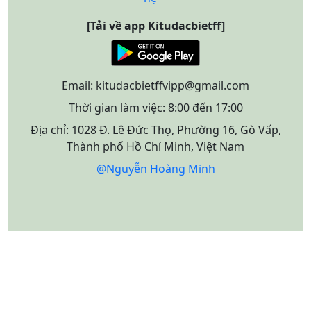
[Tải về app Kitudacbietff]
Email:
kitudacbietffvipp@gmail.com
Thời gian làm việc: 8:00 đến 17:00
Địa chỉ: 1028 Đ. Lê Đức Thọ, Phường 16, Gò Vấp,
Thành phố Hồ Chí Minh, Việt Nam
@Nguyễn Hoàng Minh