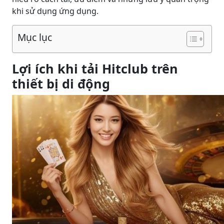
khi sử dụng ứng dụng.
Mục lục
Lợi ích khi tải Hitclub trên
thiết bị di động