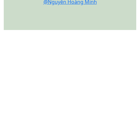
@Nguyễn Hoàng Minh