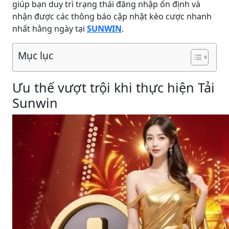
giúp bạn duy trì trạng thái đăng nhập ổn định và
nhận được các thông báo cập nhật kèo cược nhanh
nhất hằng ngày tại
SUNWIN
.
Mục lục
Ưu thế vượt trội khi thực hiện Tải
Sunwin