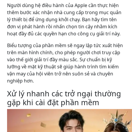
Người dùng hệ điều hành của Apple cần thực hiện
thêm bước xác nhận nhà cung cấp trong mục quản
lý thiết bị để ứng dụng khởi chạy. Bạn hãy tìm tên
đơn vị phát hành rồi nhấn chọn tin cậy nhằm kích
hoạt đầy đủ các quyền hạn cho công cụ giải trí này.
Biểu tượng của phần mềm sẽ ngay lập tức xuất hiện
trên màn hình chính, cho phép người chơi truy cập
vào thế giới giải trí đầy màu sắc. Sự chuẩn bị kỹ
lưỡng về mặt kỹ thuật sẽ giúp hành trình tìm kiếm
vận may của hội viên trở nên suôn sẻ và chuyên
nghiệp hơn.
Xử lý nhanh các trở ngại thường
gặp khi cài đặt phần mềm