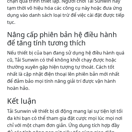
chặn quá trình thiết lập. Người chơi Tải Sunwin hãy
tạm thời vô hiệu hóa các công cụ này hoặc đưa ứng
dụng vào danh sách loại trừ để việc cài đặt được tiếp
tục.
Nâng cấp phiên bản hệ điều hành
để tăng tính tương thích
Nếu thiết bị của bạn đang sử dụng hệ điều hành quá
cũ, Tải Sunwin có thể không khởi chạy được hoặc
thường xuyên gặp hiện tượng tự thoát. Cách tốt
nhất là cập nhật điện thoại lên phiên bản mới nhất
để đảm bảo mọi tính năng giải trí được vận hành
hoàn hảo.
Kết luận
Tải Sunwin về thiết bị di động mang lại sự tiện lợi tối
đa khi bạn có thể tham gia đặt cược mọi lúc mọi nơi
chỉ với một chạm đơn giản. Ứng dụng tích hợp đầy