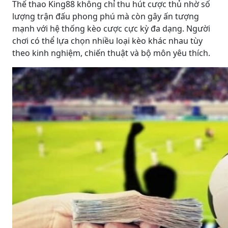
Thể thao King88 không chỉ thu hút cược thủ nhờ số
lượng trận đấu phong phú mà còn gây ấn tượng
mạnh với hệ thống kèo cược cực kỳ đa dạng. Người
chơi có thể lựa chọn nhiều loại kèo khác nhau tùy
theo kinh nghiệm, chiến thuật và bộ môn yêu thích.