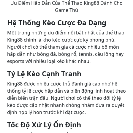
Ưu Điểm Hấp Dẫn Của Thể Thao King88 Dành Cho
Game Thủ
Hệ Thống Kèo Cược Đa Dạng
Một trong những ưu điểm nổi bật nhất của thể thao
King88 chính là kho kèo cược cực kỳ phong phú.
Người chơi có thể tham gia cá cược nhiều bộ môn
hấp dẫn như bóng đá, bóng rổ, tennis, cầu lông hay
esports với nhiều loại kèo khác nhau.
Tỷ Lệ Kèo Cạnh Tranh
King88 được nhiều cược thủ đánh giá cao nhờ hệ
thống tỷ lệ cược hấp dẫn và biến động linh hoạt theo
diễn biến trận đấu. Người chơi có thể theo dõi tỷ lệ
kèo được cập nhật nhanh chóng nhằm đưa ra quyết
định hợp lý hơn trước khi đặt cược.
Tốc Độ Xử Lý Ổn Định