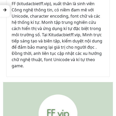
FF (kitudacbietff.vip), xuất thân là sinh viên
→
Công nghệ thông tin, có niềm đam mê với
Unicode, character encoding, font chữ và các
hệ thống kí tự. Monh tập trung nghiên cứu
cách hiển thị và ứng dụng kí tự đặc biệt trong
môi trường số. Tại Kitudacbietff.vip, Minh trực
tiếp sáng tạo và biên tập, kiểm duyệt nội dung
để đảm bảo mang lại giá trị cho người đọc .
Đồng thời, anh liên tục cập nhật các xu hướng
chữ nghệ thuật, font Unicode và kí tự theo
game.