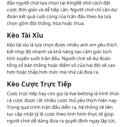
đảo người chơi lựa chọn tại King88 nhờ cách đặt
cược đơn giản và dễ tiếp cận. Người chơi chỉ cần dự
đoán kết quả cuối cùng của trận đấu theo ba lựa
chọn gồm đội thắng, hòa hoặc thua.
Kèo Tài Xỉu
Kèo tài xỉu là lựa chọn được nhiều anh em yêu thích
bởi nhịp độ nhanh và khả năng tạo cảm giác kịch
tính xuyên suốt trận đấu. Người chơi sẽ dự đoán
tổng số bàn thắng hoặc điểm số của hai đội sẽ cao
hơn hoặc thấp hơn mức mà nhà cái đưa ra.
Kèo Cược Trực Tiếp
Cược trực tiếp hay còn gọi là live betting là hình thức
cá cược được rất nhiều cược thủ yêu thích hiện nay.
Trong quá trình trận đấu diễn ra, hệ thống sẽ liên
tục cập nhật tỷ lệ cược theo tình hình thực tế giúp
người chơi dễ dàng đưa ra quyết định ngay lập tức.