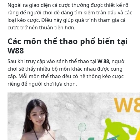
Ngoài ra giao diện cá cược thường được thiết kế rõ
ràng để người chơi dễ dàng tìm kiếm trận đấu và các
loại kèo cược. Điều này giúp quá trình tham gia cá
cược trở nên thuận tiện hơn.
Các môn thể thao phổ biến tại
W88
Sau khi truy cập vào sảnh thể thao tại
W 88
, người
chơi sẽ thấy nhiều bộ môn khác nhau được cung
cấp. Mỗi môn thể thao đều có hệ thống kèo cược
riêng để người chơi lựa chọn.