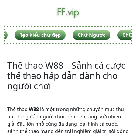
F
Tạo kiểu chữ đẹp
Chữ Ngược
Chữ V
Thể thao W88 – Sảnh cá cược
thể thao hấp dẫn dành cho
người chơi
Thể thao
W88
là một trong những chuyên mục thu
hút đông đảo người chơi trên nền tảng. Với nhiều
giải đấu lớn nhỏ cùng đa dạng loại hình cá cược,
sảnh thể thao mang đến trải nghiệm giải trí sôi động