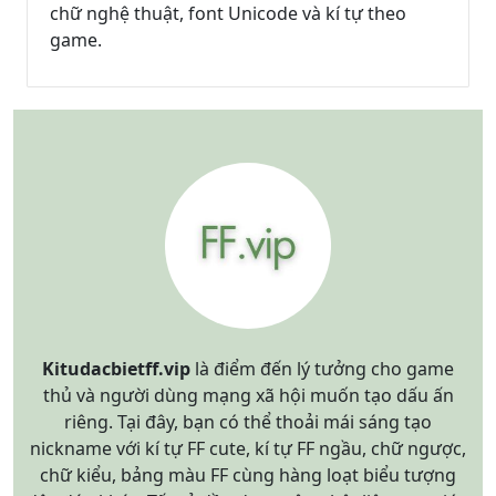
chữ nghệ thuật, font Unicode và kí tự theo
game.
Kitudacbietff.vip
là điểm đến lý tưởng cho game
thủ và người dùng mạng xã hội muốn tạo dấu ấn
riêng. Tại đây, bạn có thể thoải mái sáng tạo
nickname với kí tự FF cute, kí tự FF ngầu, chữ ngược,
chữ kiểu, bảng màu FF cùng hàng loạt biểu tượng