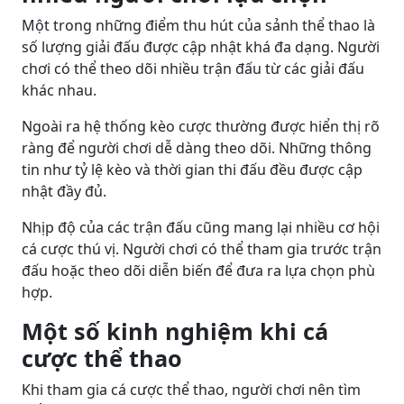
Một trong những điểm thu hút của sảnh thể thao là
số lượng giải đấu được cập nhật khá đa dạng. Người
chơi có thể theo dõi nhiều trận đấu từ các giải đấu
khác nhau.
Ngoài ra hệ thống kèo cược thường được hiển thị rõ
ràng để người chơi dễ dàng theo dõi. Những thông
tin như tỷ lệ kèo và thời gian thi đấu đều được cập
nhật đầy đủ.
Nhịp độ của các trận đấu cũng mang lại nhiều cơ hội
cá cược thú vị. Người chơi có thể tham gia trước trận
đấu hoặc theo dõi diễn biến để đưa ra lựa chọn phù
hợp.
Một số kinh nghiệm khi cá
cược thể thao
Khi tham gia cá cược thể thao, người chơi nên tìm