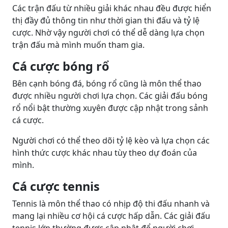
Các trận đấu từ nhiều giải khác nhau đều được hiển
thị đầy đủ thông tin như thời gian thi đấu và tỷ lệ
cược. Nhờ vậy người chơi có thể dễ dàng lựa chọn
trận đấu mà mình muốn tham gia.
Cá cược bóng rổ
Bên cạnh bóng đá, bóng rổ cũng là môn thể thao
được nhiều người chơi lựa chọn. Các giải đấu bóng
rổ nổi bật thường xuyên được cập nhật trong sảnh
cá cược.
Người chơi có thể theo dõi tỷ lệ kèo và lựa chọn các
hình thức cược khác nhau tùy theo dự đoán của
mình.
Cá cược tennis
Tennis là môn thể thao có nhịp độ thi đấu nhanh và
mang lại nhiều cơ hội cá cược hấp dẫn. Các giải đấu