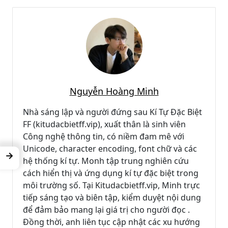
Nguyễn Hoàng Minh
Nhà sáng lập và người đứng sau Kí Tự Đặc Biệt
FF (kitudacbietff.vip), xuất thân là sinh viên
Công nghệ thông tin, có niềm đam mê với
Unicode, character encoding, font chữ và các
→
hệ thống kí tự. Monh tập trung nghiên cứu
cách hiển thị và ứng dụng kí tự đặc biệt trong
môi trường số. Tại Kitudacbietff.vip, Minh trực
tiếp sáng tạo và biên tập, kiểm duyệt nội dung
để đảm bảo mang lại giá trị cho người đọc .
Đồng thời, anh liên tục cập nhật các xu hướng