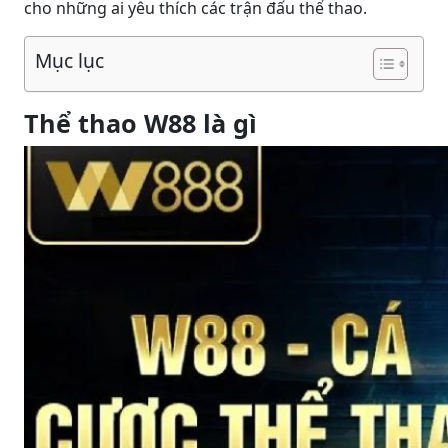
cho những ai yêu thích các trận đấu thể thao.
Mục lục
Thể thao W88 là gì