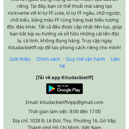
riêng. Tại đây, bạn có thể thoải mái sáng tạo
nickname với kí tự FF cute, kí tự FF ngầu, chữ ngược,
chữ kiểu, bảng màu FF cùng hàng loạt biểu tượng
độc đáo khác. Tất cả đều được cập nhật liên tục, giúp
bạn bắt kịp xu hướng và sở hữu những cái tên độc
lạ, cá tính, không đụng hàng. Truy cập ngay
Kitudacbietff.vip để tạo phong cách riêng cho mình!
Giới thiệu
Chính sách
Quy chế vận hành
Liên
hệ
[Tải về app Kitudacbietff]
Email:
kitudacbietffvipp@gmail.com
Thời gian làm việc: 8:00 đến 17:00
Địa chỉ: 1028 Đ. Lê Đức Thọ, Phường 16, Gò Vấp,
Thành phố Hồ Chí Minh, Việt Nam