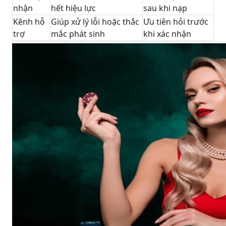
nhận
hết hiệu lực
sau khi nạp
Kênh hỗ
Giúp xử lý lỗi hoặc thắc
Ưu tiên hỏi trước
trợ
mắc phát sinh
khi xác nhận