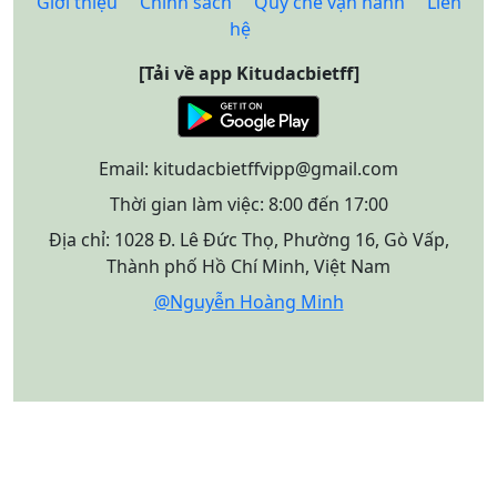
Giới thiệu
Chính sách
Quy chế vận hành
Liên
hệ
[Tải về app Kitudacbietff]
Email:
kitudacbietffvipp@gmail.com
Thời gian làm việc: 8:00 đến 17:00
Địa chỉ: 1028 Đ. Lê Đức Thọ, Phường 16, Gò Vấp,
Thành phố Hồ Chí Minh, Việt Nam
@Nguyễn Hoàng Minh