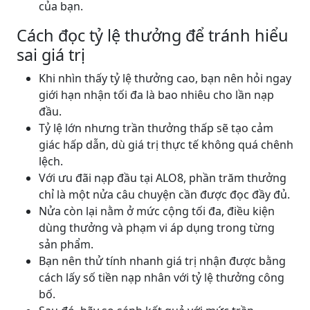
của bạn.
Cách đọc tỷ lệ thưởng để tránh hiểu
sai giá trị
Khi nhìn thấy tỷ lệ thưởng cao, bạn nên hỏi ngay
giới hạn nhận tối đa là bao nhiêu cho lần nạp
đầu.
Tỷ lệ lớn nhưng trần thưởng thấp sẽ tạo cảm
giác hấp dẫn, dù giá trị thực tế không quá chênh
lệch.
Với ưu đãi nạp đầu tại ALO8, phần trăm thưởng
chỉ là một nửa câu chuyện cần được đọc đầy đủ.
Nửa còn lại nằm ở mức cộng tối đa, điều kiện
dùng thưởng và phạm vi áp dụng trong từng
sản phẩm.
Bạn nên thử tính nhanh giá trị nhận được bằng
cách lấy số tiền nạp nhân với tỷ lệ thưởng công
bố.