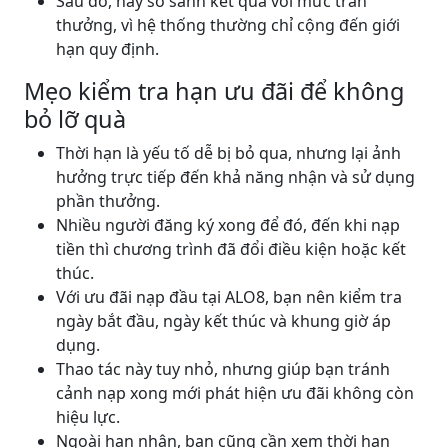
Sau đó, hãy so sánh kết quả với mức trần
thưởng, vì hệ thống thường chỉ cộng đến giới
hạn quy định.
Mẹo kiểm tra hạn ưu đãi để không
bỏ lỡ quà
Thời hạn là yếu tố dễ bị bỏ qua, nhưng lại ảnh
hưởng trực tiếp đến khả năng nhận và sử dụng
phần thưởng.
Nhiều người đăng ký xong để đó, đến khi nạp
tiền thì chương trình đã đổi điều kiện hoặc kết
thúc.
Với ưu đãi nạp đầu tại ALO8, bạn nên kiểm tra
ngày bắt đầu, ngày kết thúc và khung giờ áp
dụng.
Thao tác này tuy nhỏ, nhưng giúp bạn tránh
cảnh nạp xong mới phát hiện ưu đãi không còn
hiệu lực.
Ngoài hạn nhận, bạn cũng cần xem thời hạn