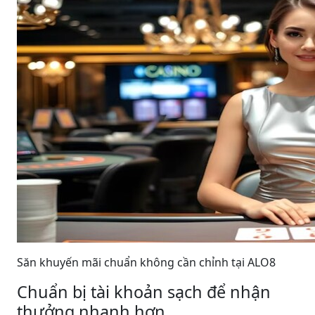
Săn khuyến mãi chuẩn không cần chỉnh tại ALO8
Chuẩn bị tài khoản sạch để nhận
thưởng nhanh hơn