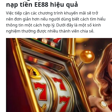
nạp tiền EE88 hiệu quả
Việc tiếp cận các chương trình khuyến mãi sẽ trở
nên đơn giản hơn nếu người dùng biết cách tìm hiểu
thông tin một cách hợp lý. Dưới đây là một số kinh
nghiệm thường được nhiều thành viên chia sẻ.