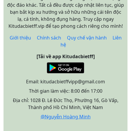
độc đáo khác. Tất cả đều được cập nhật liên tục, giúp
bạn bắt kịp xu hướng và sở hữu những cái tên độc
lạ, cá tính, không đụng hàng. Truy cập ngay
Kitudacbietff.vip để tạo phong cách riêng cho mình!
Giới thiệu
Chính sách
Quy chế vận hành
Liên
hệ
[Tải về app Kitudacbietff]
Email:
kitudacbietffvipp@gmail.com
Thời gian làm việc: 8:00 đến 17:00
Địa chỉ: 1028 Đ. Lê Đức Thọ, Phường 16, Gò Vấp,
Thành phố Hồ Chí Minh, Việt Nam
@Nguyễn Hoàng Minh