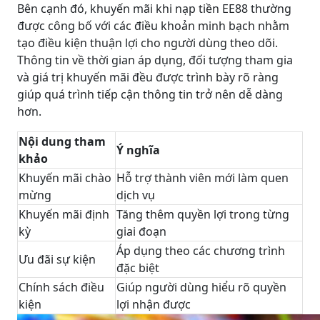
Bên cạnh đó, khuyến mãi khi nạp tiền EE88 thường
được công bố với các điều khoản minh bạch nhằm
tạo điều kiện thuận lợi cho người dùng theo dõi.
Thông tin về thời gian áp dụng, đối tượng tham gia
và giá trị khuyến mãi đều được trình bày rõ ràng
giúp quá trình tiếp cận thông tin trở nên dễ dàng
hơn.
Nội dung tham
Ý nghĩa
khảo
Khuyến mãi chào
Hỗ trợ thành viên mới làm quen
mừng
dịch vụ
Khuyến mãi định
Tăng thêm quyền lợi trong từng
kỳ
giai đoạn
Áp dụng theo các chương trình
Ưu đãi sự kiện
đặc biệt
Chính sách điều
Giúp người dùng hiểu rõ quyền
kiện
lợi nhận được