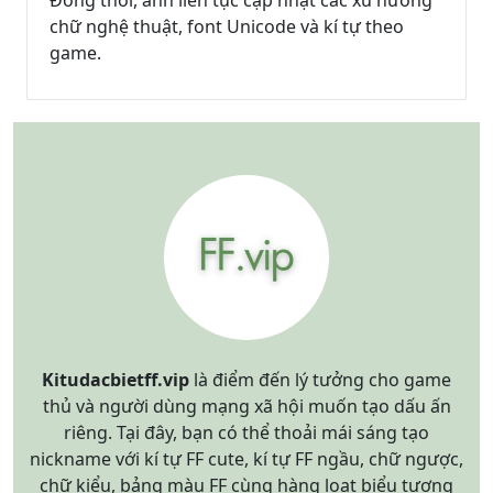
Đồng thời, anh liên tục cập nhật các xu hướng
chữ nghệ thuật, font Unicode và kí tự theo
game.
Kitudacbietff.vip
là điểm đến lý tưởng cho game
thủ và người dùng mạng xã hội muốn tạo dấu ấn
riêng. Tại đây, bạn có thể thoải mái sáng tạo
nickname với kí tự FF cute, kí tự FF ngầu, chữ ngược,
chữ kiểu, bảng màu FF cùng hàng loạt biểu tượng