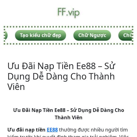
F
Tạo kiểu chữ đẹp
Chữ Ngược
Chữ V
Ưu Đãi Nạp Tiền Ee88 – Sử
Dụng Dễ Dàng Cho Thành
Viên
Ưu Đãi Nạp Tiền Ee88 – Sử Dụng Dễ Dàng Cho
Thành Viên
Ưu đãi nạp tiền
EE88
thường được nhiều người tìm