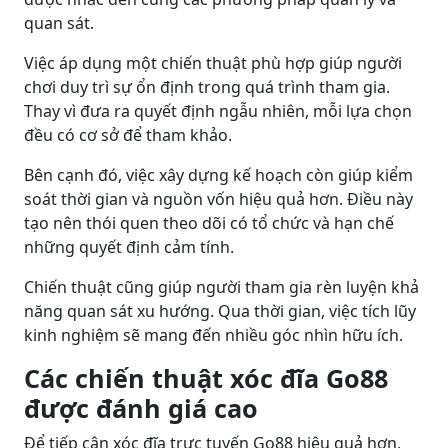
quan sát.
Việc áp dụng một chiến thuật phù hợp giúp người
chơi duy trì sự ổn định trong quá trình tham gia.
Thay vì đưa ra quyết định ngẫu nhiên, mỗi lựa chọn
đều có cơ sở để tham khảo.
Bên cạnh đó, việc xây dựng kế hoạch còn giúp kiểm
soát thời gian và nguồn vốn hiệu quả hơn. Điều này
tạo nên thói quen theo dõi có tổ chức và hạn chế
những quyết định cảm tính.
Chiến thuật cũng giúp người tham gia rèn luyện khả
năng quan sát xu hướng. Qua thời gian, việc tích lũy
kinh nghiệm sẽ mang đến nhiều góc nhìn hữu ích.
Các chiến thuật xóc đĩa Go88
được đánh giá cao
Để tiếp cận xóc đĩa trực tuyến Go88 hiệu quả hơn,