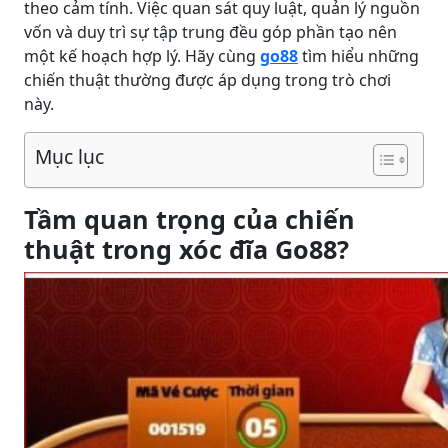
theo cảm tính. Việc quan sát quy luật, quản lý nguồn
vốn và duy trì sự tập trung đều góp phần tạo nên
một kế hoạch hợp lý. Hãy cùng
go88
tìm hiểu những
chiến thuật thường được áp dụng trong trò chơi
này.
Mục lục
Tầm quan trọng của chiến
thuật trong xóc đĩa Go88?