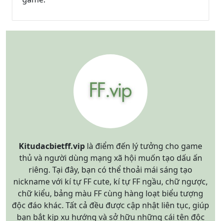
Kitudacbietff.vip
là điểm đến lý tưởng cho game
thủ và người dùng mạng xã hội muốn tạo dấu ấn
riêng. Tại đây, bạn có thể thoải mái sáng tạo
nickname với kí tự FF cute, kí tự FF ngầu, chữ ngược,
chữ kiểu, bảng màu FF cùng hàng loạt biểu tượng
độc đáo khác. Tất cả đều được cập nhật liên tục, giúp
bạn bắt kịp xu hướng và sở hữu những cái tên độc