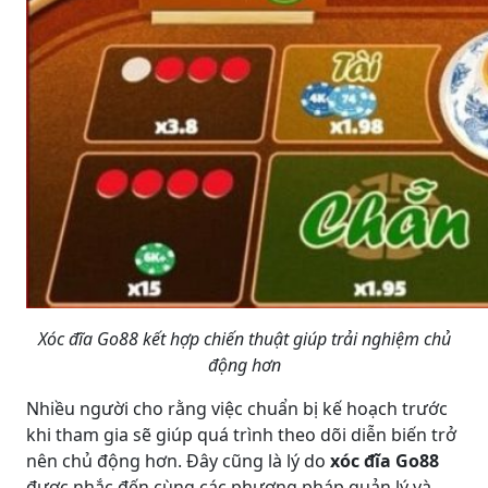
Xóc đĩa Go88 kết hợp chiến thuật giúp trải nghiệm chủ
động hơn
Nhiều người cho rằng việc chuẩn bị kế hoạch trước
khi tham gia sẽ giúp quá trình theo dõi diễn biến trở
nên chủ động hơn. Đây cũng là lý do
xóc đĩa Go88
được nhắc đến cùng các phương pháp quản lý và