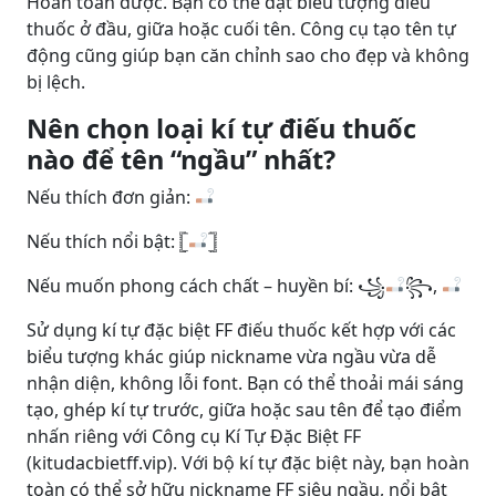
Hoàn toàn được. Bạn có thể đặt biểu tượng điếu
thuốc ở đầu, giữa hoặc cuối tên. Công cụ tạo tên tự
động cũng giúp bạn căn chỉnh sao cho đẹp và không
bị lệch.
Nên chọn loại kí tự điếu thuốc
nào để tên “ngầu” nhất?
Nếu thích đơn giản:
Nếu thích nổi bật: 𓊈
𓊉
Nếu muốn phong cách chất – huyền bí: ꧁
꧂,
Sử dụng kí tự đặc biệt FF điếu thuốc kết hợp với các
biểu tượng khác giúp nickname vừa ngầu vừa dễ
nhận diện, không lỗi font. Bạn có thể thoải mái sáng
tạo, ghép kí tự trước, giữa hoặc sau tên để tạo điểm
nhấn riêng với Công cụ Kí Tự Đặc Biệt FF
(kitudacbietff.vip). Với bộ kí tự đặc biệt này, bạn hoàn
toàn có thể sở hữu nickname FF siêu ngầu, nổi bật