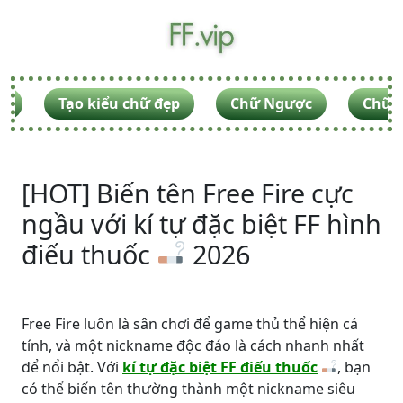
F
Tạo kiểu chữ đẹp
Chữ Ngược
Chữ V
[HOT] Biến tên Free Fire cực
ngầu với kí tự đặc biệt FF hình
điếu thuốc
2026
Free Fire luôn là sân chơi để game thủ thể hiện cá
tính, và một nickname độc đáo là cách nhanh nhất
để nổi bật. Với
kí tự đặc biệt FF điếu thuốc
, bạn
có thể biến tên thường thành một nickname siêu