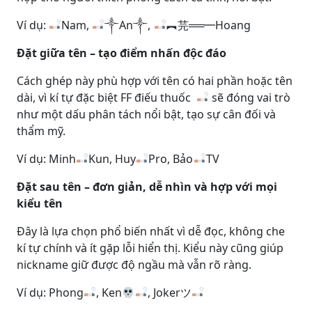
Ví dụ:
Nam,
༒An༒,
︻芫══━Hoang
Đặt giữa tên – tạo điểm nhấn độc đáo
Cách ghép này phù hợp với tên có hai phần hoặc tên
dài, vì kí tự đặc biệt FF điếu thuốc
sẽ đóng vai trò
như một dấu phân tách nổi bật, tạo sự cân đối và
thẩm mỹ.
Ví dụ: Minh
Kun, Huy
Pro, Bảo
TV
Đặt sau tên – đơn giản, dễ nhìn và hợp với mọi
kiểu tên
Đây là lựa chọn phổ biến nhất vì dễ đọc, không che
kí tự chính và ít gặp lỗi hiển thị. Kiểu này cũng giúp
nickname giữ được độ ngầu mà vẫn rõ ràng.
Ví dụ: Phong
, Ken
, Jokerツ