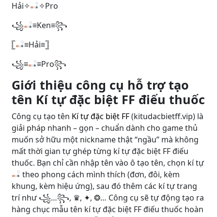
Hải✧
✧Pro
꧁
≡Ken≡꧂
𓊈
≡Hải≡𓊉
꧁≡
≡Pro꧂
Giới thiệu công cụ hỗ trợ tạo
tên Kí tự đặc biệt FF điếu thuốc
Công cụ tạo tên
Kí tự đặc biệt FF
(kitudacbietff.vip) là
giải pháp nhanh – gọn – chuẩn dành cho game thủ
muốn sở hữu một nickname thật “ngầu” mà không
mất thời gian tự ghép từng kí tự đặc biệt FF điếu
thuốc. Bạn chỉ cần nhập tên vào ô tạo tên, chọn kí tự
theo phong cách mình thích (đơn, đôi, kèm
khung, kèm hiệu ứng), sau đó thêm các kí tự trang
trí như ꧁…꧂, ♛, ✦, ❂… Công cụ sẽ tự động tạo ra
hàng chục mẫu tên kí tự đặc biệt FF điếu thuốc hoàn