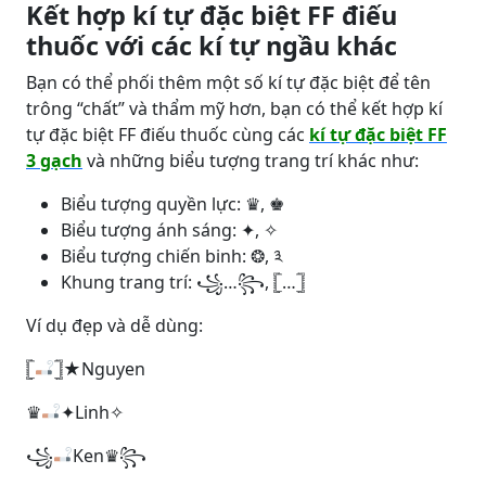
Kết hợp kí tự đặc biệt FF điếu
thuốc với các kí tự ngầu khác
Bạn có thể phối thêm một số kí tự đặc biệt để tên
trông “chất” và thẩm mỹ hơn, bạn có thể kết hợp kí
tự đặc biệt FF điếu thuốc cùng các
kí tự đặc biệt FF
3 gạch
và những biểu tượng trang trí khác như:
Biểu tượng quyền lực: ♛, ♚
Biểu tượng ánh sáng: ✦, ✧
Biểu tượng chiến binh: ❂, ༣
Khung trang trí: ꧁…꧂, 𓊈…𓊉
Ví dụ đẹp và dễ dùng:
𓊈
𓊉★Nguyen
♛
✦Linh✧
꧁
Ken♛꧂