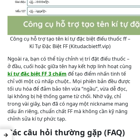
Công cụ hỗ trợ tạo tên kí tự đặc biệt điếu thuốc ff –
Kí Tự Đặc Biệt FF (Kitudacbietff.vip)
Ngoài ra, bạn có thể tùy chỉnh vị trí đặt điếu thuốc –
ở đầu, cuối hoặc giữa tên hay kết hợp linh hoạt cùng
kí tự đặc biệt FF 3 chấm
để tạo điểm nhấn tinh tế
chỉ với một cú nhấp chuột.. Mọi phiên bản đều được
tối ưu hóa để đảm bảo tên vừa “ngầu”, vừa dễ đọc,
lại không bị hệ thống game từ chối. Nhờ vậy, chỉ
trong vài giây, bạn đã có ngay một nickname mang
dấu ấn riêng, chuẩn chất FF mà không cần kỹ năng
chỉnh sửa kí tự phức tạp.
Các câu hỏi thường gặp (FAQ)
→