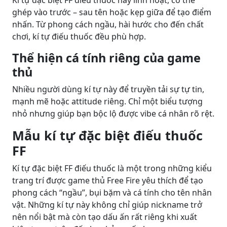
Kí tự đặc biệt FF điếu thuốc này linh hoạt, có thể
ghép vào trước – sau tên hoặc kẹp giữa để tạo điểm
nhấn. Từ phong cách ngầu, hài hước cho đến chất
chơi, kí tự điếu thuốc đều phù hợp.
Thể hiện cá tính riêng của game
thủ
Nhiều người dùng kí tự này để truyền tải sự tự tin,
mạnh mẽ hoặc attitude riêng. Chỉ một biểu tượng
nhỏ nhưng giúp bạn bộc lộ được vibe cá nhân rõ rệt.
Mẫu kí tự đặc biệt điếu thuốc
FF
Kí tự đặc biệt FF điếu thuốc là một trong những kiểu
trang trí được game thủ Free Fire yêu thích để tạo
phong cách “ngầu”, bụi bặm và cá tính cho tên nhân
vật. Những kí tự này không chỉ giúp nickname trở
nên nổi bật mà còn tạo dấu ấn rất riêng khi xuất