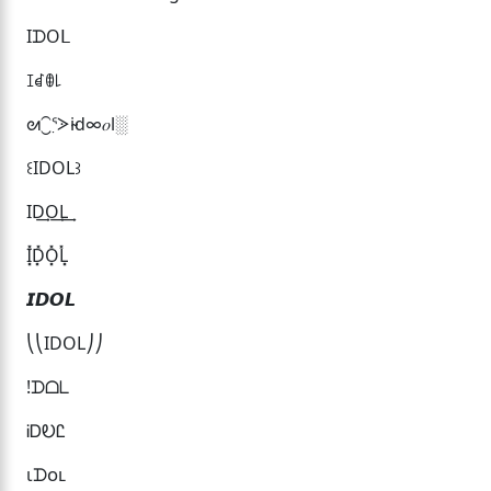
IᗪOᒪ
ꀤꀸꂦ꒒
ᘛ⁐̤ᕐᐷi̴d∞𝑜l░
꒰IDOL꒱
ID͢O͢L͢
I͓̽D͓̽O͓̽L͓̽
𝙄𝘿𝙊𝙇
⎝⎝IDOL⎠⎠
!ᗪᗝᒪ
ᎥᎠᎧᏝ
ιᗪᴏʟ