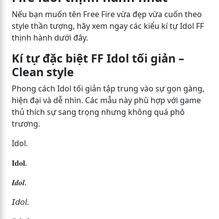
Nếu bạn muốn tên Free Fire vừa đẹp vừa cuốn theo
style thần tượng, hãy xem ngay các kiểu kí tự Idol FF
thịnh hành dưới đây.
Kí tự đặc biệt FF Idol tối giản –
Clean style
Phong cách Idol tối giản tập trung vào sự gọn gàng,
hiện đại và dễ nhìn. Các mẫu này phù hợp với game
thủ thích sự sang trọng nhưng không quá phô
trương.
Idol.
𝐈𝐝𝐨𝐥.
𝑰𝒅𝒐𝒍.
𝘐𝘥𝘰𝘭.