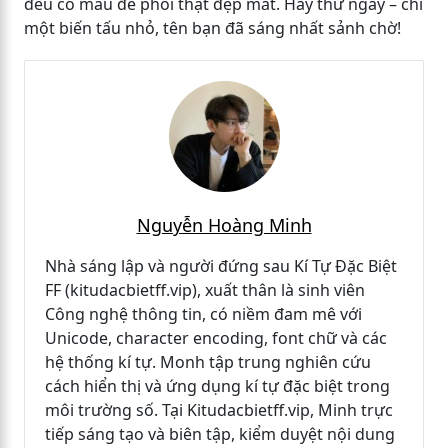
đều có mẫu để phối thật đẹp mắt. Hãy thử ngay – chỉ
một biến tấu nhỏ, tên bạn đã sáng nhất sảnh chờ!
Nguyễn Hoàng Minh
Nhà sáng lập và người đứng sau Kí Tự Đặc Biệt
FF (kitudacbietff.vip), xuất thân là sinh viên
Công nghệ thông tin, có niềm đam mê với
Unicode, character encoding, font chữ và các
hệ thống kí tự. Monh tập trung nghiên cứu
cách hiển thị và ứng dụng kí tự đặc biệt trong
môi trường số. Tại Kitudacbietff.vip, Minh trực
tiếp sáng tạo và biên tập, kiểm duyệt nội dung