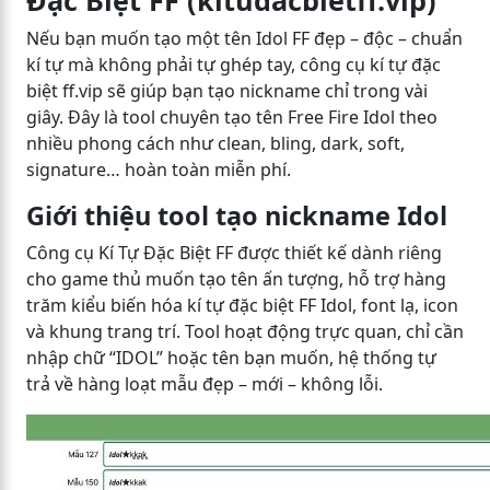
Đặc Biệt FF (kitudacbietff.vip)
Nếu bạn muốn tạo một tên Idol FF đẹp – độc – chuẩn
kí tự mà không phải tự ghép tay, công cụ kí tự đặc
biệt ff.vip sẽ giúp bạn tạo nickname chỉ trong vài
giây. Đây là tool chuyên tạo tên Free Fire Idol theo
nhiều phong cách như clean, bling, dark, soft,
signature… hoàn toàn miễn phí.
Giới thiệu tool tạo nickname Idol
Công cụ Kí Tự Đặc Biệt FF được thiết kế dành riêng
cho game thủ muốn tạo tên ấn tượng, hỗ trợ hàng
trăm kiểu biến hóa kí tự đặc biệt FF Idol, font lạ, icon
và khung trang trí. Tool hoạt động trực quan, chỉ cần
nhập chữ “IDOL” hoặc tên bạn muốn, hệ thống tự
trả về hàng loạt mẫu đẹp – mới – không lỗi.