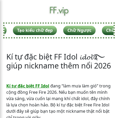
F
Tạo kiểu chữ đẹp
Chữ Ngược
Chữ V
Kí tự đặc biệt FF Idol 𝓲𝓭𝓸𝓵࿐
giúp nickname thêm nổi 2026
Kí tự đặc biệt FF Idol
đang “làm mưa làm gió” trong
cộng đồng Free Fire 2026. Nếu bạn muốn tên mình
vừa sáng, vừa cuốn lại mang khí chất idol, đây chính
là lựa chọn hoàn hảo. Bộ kí tự đặc biệt Free Fire Idol
dưới đây sẽ giúp bạn tạo một nickname thật nổi bật
chỉ trong vài giây.