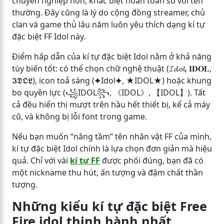
chuyên nghiệp hơn, khác biệt hoàn toàn so với tên
thường. Đây cũng là lý do cộng đồng streamer, chủ
clan và game thủ lâu năm luôn yêu thích dạng kí tự
đặc biệt FF Idol này.
Điểm hấp dẫn của kí tự đặc biệt Idol nằm ở khả năng
tùy biến tốt: có thể chọn chữ nghệ thuật (𝓘𝓭𝓸𝓵, 𝐈𝐃𝐎𝐋,
𝕴𝕯𝕺𝕷), icon toả sáng (✦Idol✦, ★IDOL★) hoặc khung
bo quyền lực (꧁IDOL꧂, 《IDOL》, 【IDOL】). Tất
cả đều hiển thị mượt trên hầu hết thiết bị, kể cả máy
cũ, và không bị lỗi font trong game.
Nếu bạn muốn “nâng tầm” tên nhân vật FF của mình,
kí tự đặc biệt Idol chính là lựa chọn đơn giản mà hiệu
quả. Chỉ với vài
kí tự FF
được phối đúng, bạn đã có
một nickname thu hút, ấn tượng và đậm chất thần
tượng.
Những kiểu kí tự đặc biệt Free
Fire idol thịnh hành nhất