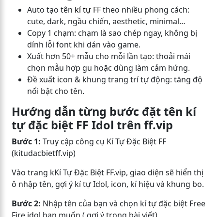
Auto tạo tên
kí tự FF
theo nhiều phong cách:
cute, dark, ngầu chiến, aesthetic, minimal…
Copy 1 chạm: chạm là sao chép ngay, không bị
dính lỗi font khi dán vào game.
Xuất hơn 50+ mẫu cho mỗi lần tạo: thoải mái
chọn mẫu hợp gu hoặc dùng làm cảm hứng.
Đề xuất icon & khung trang trí tự động: tăng độ
nổi bật cho tên.
Hướng dẫn từng bước đặt tên kí
tự đặc biệt FF Idol trên ff.vip
Bước 1:
Truy cập công cụ Kí Tự Đặc Biệt FF
(kitudacbietff.vip)
Vào trang kKí Tự Đặc Biệt FF.vip, giao diện sẽ hiển thị
ô nhập tên, gợi ý kí tự Idol, icon, kí hiệu và khung bo.
Bước 2:
Nhập tên của bạn và chọn kí tự đặc biệt Free
Fire idol bạn muốn ( gợi ý trong bài viết)