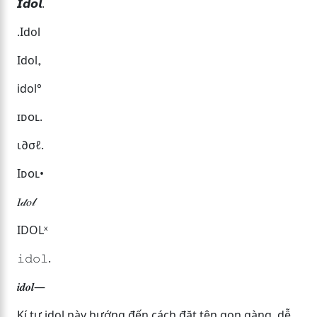
𝙄𝙙𝙤𝙡.
.Idol
Idol₊
idol°
ɪᴅᴏʟ.
ι∂σℓ.
Iᴅᴏʟ•
𝐼𝒹𝑜𝓁
IDOLˣ
𝚒𝚍𝚘𝚕.
𝒊𝒅𝒐𝒍—
Kí tự idol này hướng đến cách đặt tên gọn gàng, dễ