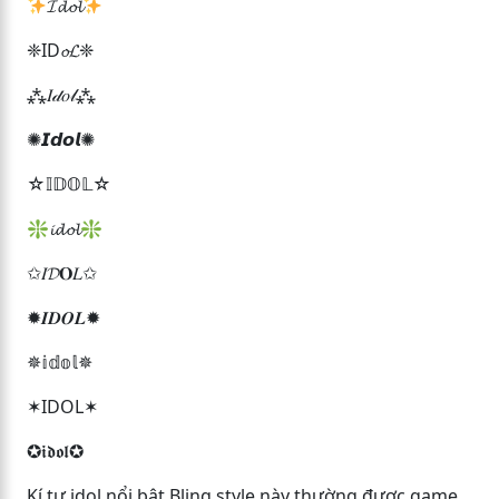
𝓘𝓭𝓸𝓵
❈ID𝓸𝓛❈
⁂𝐼𝒹𝑜𝓁⁂
✺𝙄𝙙𝙤𝙡✺
☆𝕀𝔻𝕆𝕃☆
❇𝓲𝓭𝓸𝓵❇
✩𝐼𝓓𝐎𝐿✩
✹𝑰𝑫𝑶𝑳✹
✵𝕚𝕕𝕠𝕝✵
✶ΙDΟL✶
✪𝖎𝖉𝖔𝖑✪
Kí tự idol nổi bật Bling style này thường được game