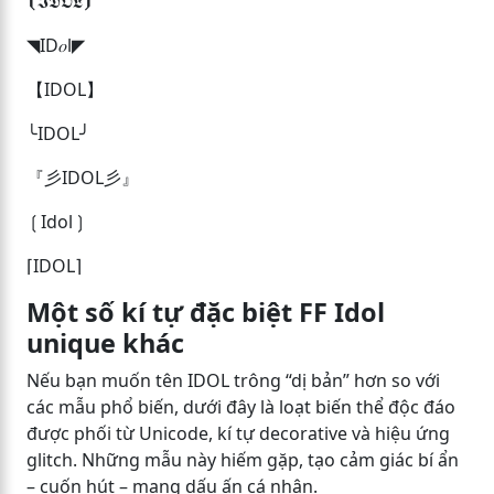
⦗𝕴𝕯𝕺𝕷⦘
◥ID𝑜l◤
【IDOL】
╰IDOL╯
『彡IDOL彡』
❲Idol❳
⌈IDOL⌉
Một số kí tự đặc biệt FF Idol
unique khác
Nếu bạn muốn tên IDOL trông “dị bản” hơn so với
các mẫu phổ biến, dưới đây là loạt biến thể độc đáo
được phối từ Unicode, kí tự decorative và hiệu ứng
glitch. Những mẫu này hiếm gặp, tạo cảm giác bí ẩn
– cuốn hút – mang dấu ấn cá nhân.