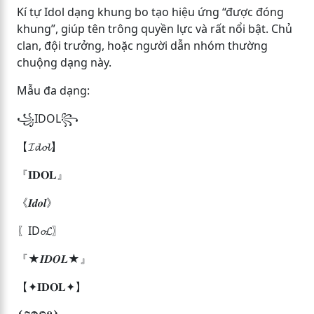
Kí tự Idol dạng khung bo tạo hiệu ứng “được đóng
khung”, giúp tên trông quyền lực và rất nổi bật. Chủ
clan, đội trưởng, hoặc người dẫn nhóm thường
chuộng dạng này.
Mẫu đa dạng:
꧁IDOL꧂
【𝓘𝓭𝓸𝓵】
『𝐈𝐃𝐎𝐋』
《𝑰𝒅𝒐𝒍》
〖ID𝓸𝓛〗
『★𝑰𝑫𝑶𝑳★』
【✦𝐈𝐃𝐎𝐋✦】