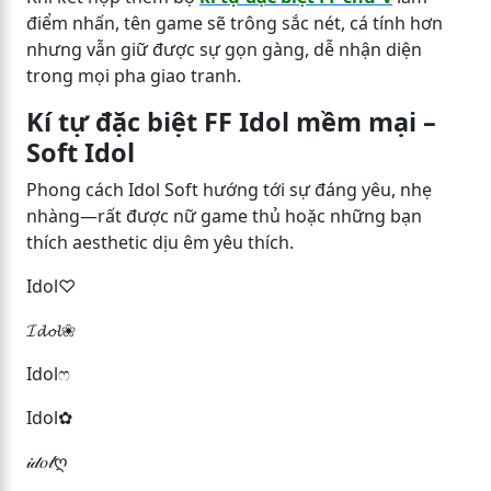
điểm nhấn, tên game sẽ trông sắc nét, cá tính hơn
nhưng vẫn giữ được sự gọn gàng, dễ nhận diện
trong mọi pha giao tranh.
Kí tự đặc biệt FF Idol mềm mại –
Soft Idol
Phong cách Idol Soft hướng tới sự đáng yêu, nhẹ
nhàng—rất được nữ game thủ hoặc những bạn
thích aesthetic dịu êm yêu thích.
Idol♡
𝓘𝓭𝓸𝓵❀
Idolෆ
Idol✿
𝒾𝒹𝑜𝓁ღ