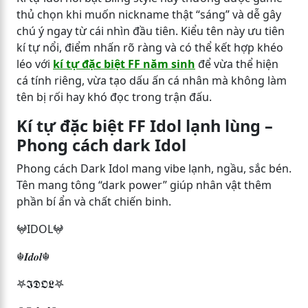
thủ chọn khi muốn nickname thật “sáng” và dễ gây
chú ý ngay từ cái nhìn đầu tiên. Kiểu tên này ưu tiên
kí tự nổi, điểm nhấn rõ ràng và có thể kết hợp khéo
léo với
kí tự đặc biệt FF năm sinh
để vừa thể hiện
cá tính riêng, vừa tạo dấu ấn cá nhân mà không làm
tên bị rối hay khó đọc trong trận đấu.
Kí tự đặc biệt FF Idol lạnh lùng –
Phong cách dark Idol
Phong cách Dark Idol mang vibe lạnh, ngầu, sắc bén.
Tên mang tông “dark power” giúp nhân vật thêm
phần bí ẩn và chất chiến binh.
𖤍IDOL𖤍
☬𝑰𝒅𝒐𝒍☬
𖤐𝕴𝕯𝕺𝕷𖤐