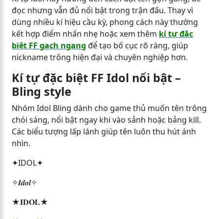
đọc nhưng vẫn đủ nổi bật trong trận đấu. Thay vì
dùng nhiều kí hiệu cầu kỳ, phong cách này thường
kết hợp điểm nhấn nhẹ hoặc xem thêm
kí tự đặc
biệt FF gạch ngang
để tạo bố cục rõ ràng, giúp
nickname trông hiện đại và chuyên nghiệp hơn.
Kí tự đặc biệt FF Idol nổi bật –
Bling style
Nhóm Idol Bling dành cho game thủ muốn tên trông
chói sáng, nổi bật ngay khi vào sảnh hoặc bảng kill.
Các biểu tượng lấp lánh giúp tên luôn thu hút ánh
nhìn.
✦IDOL✦
✧𝑰𝒅𝒐𝒍✧
★𝐈𝐃𝐎𝐋★