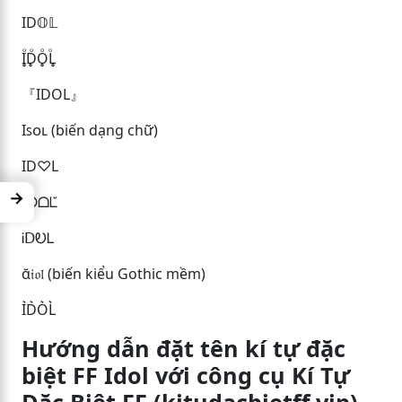
ID𝕆𝕃
I̥ͦD̥ͦO̥ͦL̥ͦ
『IDOL』
Iꜱᴏʟ (biến dạng chữ)
ID♡L
→
Iᗪᗝᒪ̌
ᎥᗞᎧᏞ
ᾰ𝔦𝔬𝔩 (biến kiểu Gothic mềm)
I͛D͛O͛L͛
Hướng dẫn đặt tên kí tự đặc
biệt FF Idol với công cụ Kí Tự