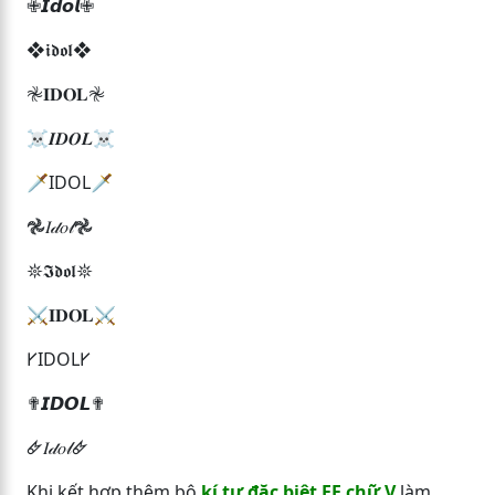
✙𝙄𝙙𝙤𝙡✙
❖𝖎𝖉𝖔𝖑❖
𖤛𝐈𝐃𝐎𝐋𖤛
☠𝑰𝑫𝑶𝑳☠
🗡IDOL🗡
𖣘𝐼𝒹𝑜𝓁𖣘
𖤓𝕴𝖉𝖔𝖑𖤓
⚔𝐈𝐃𝐎𝐋⚔
𐌖IDOL𐌖
✟𝙄𝘿𝙊𝙇✟
🜸𝐼𝒹𝑜𝓁🜸
Khi kết hợp thêm bộ
kí tự đặc biệt FF chữ V
làm