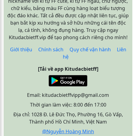
nickname với kí tự FF cute, kí tự FF ngầu, chữ ngược,
chữ kiểu, bảng màu FF cùng hàng loạt biểu tượng
độc đáo khác. Tất cả đều được cập nhật liên tục, giúp
bạn bắt kịp xu hướng và sở hữu những cái tên độc
lạ, cá tính, không đụng hàng. Truy cập ngay
Kitudacbietff.vip để tạo phong cách riêng cho mình!
Giới thiệu
Chính sách
Quy chế vận hành
Liên
hệ
[Tải về app Kitudacbietff]
Email:
kitudacbietffvipp@gmail.com
Thời gian làm việc: 8:00 đến 17:00
Địa chỉ: 1028 Đ. Lê Đức Thọ, Phường 16, Gò Vấp,
Thành phố Hồ Chí Minh, Việt Nam
@Nguyễn Hoàng Minh