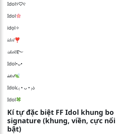
Idol୨♡୧
Idol
idọl✧
𝑖𝑑𝑜𝑙❣
𝓲𝓭𝓸𝓵࿐
Idol•ᴗ•
𝒾𝒹𝑜𝓁
Idol૮₍ • ᴗ • ₎ა
Idol
Kí tự đặc biệt FF Idol khung bo
signature (khung, viền, cực nổi
bật)