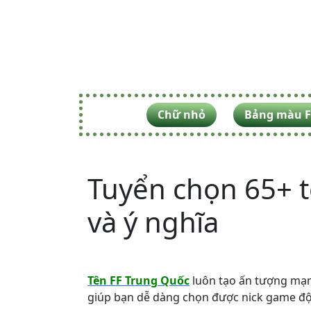
Chữ nhỏ
Bảng màu F
Tuyển chọn 65+ t
và ý nghĩa
Tên FF Trung Quốc
luôn tạo ấn tượng mạnh
giúp bạn dễ dàng chọn được nick game độc