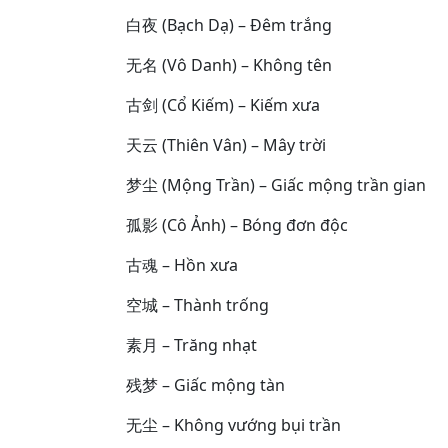
白夜 (Bạch Dạ) – Đêm trắng
无名 (Vô Danh) – Không tên
古剑 (Cổ Kiếm) – Kiếm xưa
天云 (Thiên Vân) – Mây trời
梦尘 (Mộng Trần) – Giấc mộng trần gian
孤影 (Cô Ảnh) – Bóng đơn độc
古魂 – Hồn xưa
空城 – Thành trống
素月 – Trăng nhạt
残梦 – Giấc mộng tàn
无尘 – Không vướng bụi trần