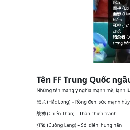
Tên FF Trung Quốc ngầ
Những tên mang ý nghĩa mạnh mẽ, lạnh lùn
黑龙 (Hắc Long) – Rồng đen, sức mạnh hủy 
战神 (Chiến Thần) – Thần chiến tranh
狂狼 (Cuồng Lang) – Sói điên, hung hãn