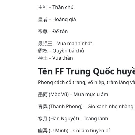
主神 – Thần chủ
皇者 – Hoàng giả
帝尊 – Đế tôn
最强王 – Vua mạnh nhất
霸权 – Quyền bá chủ
神王 – Vua thần
Tên FF Trung Quốc huyề
Phong cách cổ trang, võ hiệp, trầm lắng và
墨雨 (Mặc Vũ) – Mưa mực u ám
青风 (Thanh Phong) – Gió xanh nhẹ nhàng
寒月 (Hàn Nguyệt) – Trăng lạnh
幽冥 (U Minh) – Cõi âm huyền bí