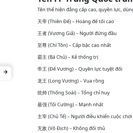
Tên thể hiện đẳng cấp cao, quyền lực, dùng
天帝 (Thiên Đế) – Hoàng đế tối cao
王者 (Vương Giả) – Người đứng đầu
至尊 (Chí Tôn) – Cấp bậc cao nhất
霸主 (Bá Chủ) – Kẻ thống trị
帝王 (Đế Vương) – Quyền lực tuyệt đối
→
龙王 (Long Vương) – Vua rồng
统帅 (Thống Soái) – Tổng chỉ huy
最强 (Tối Cường) – Mạnh nhất
主宰 (Chủ Tể) – Người điều khiển cuộc chơi
无敌 (Vô Địch) – Không đối thủ