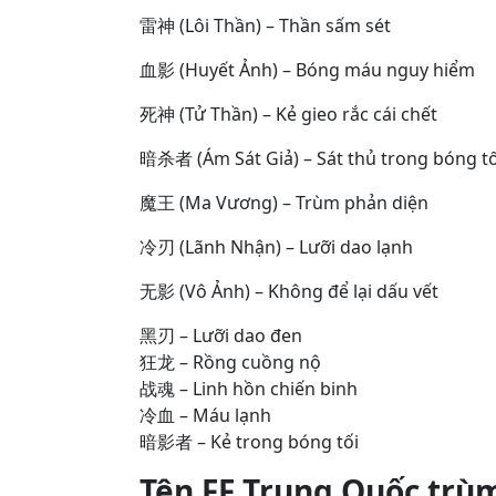
雷神 (Lôi Thần) – Thần sấm sét
血影 (Huyết Ảnh) – Bóng máu nguy hiểm
死神 (Tử Thần) – Kẻ gieo rắc cái chết
暗杀者 (Ám Sát Giả) – Sát thủ trong bóng tố
魔王 (Ma Vương) – Trùm phản diện
冷刃 (Lãnh Nhận) – Lưỡi dao lạnh
无影 (Vô Ảnh) – Không để lại dấu vết
黑刃 – Lưỡi dao đen
狂龙 – Rồng cuồng nộ
战魂 – Linh hồn chiến binh
冷血 – Máu lạnh
暗影者 – Kẻ trong bóng tối
Tên FF Trung Quốc trù