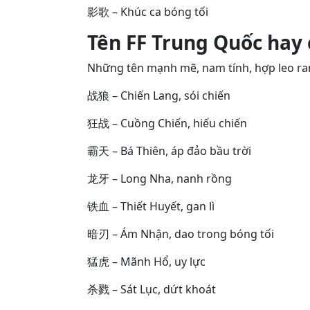
影歌 – Khúc ca bóng tối
Tên FF Trung Quốc hay
Những tên mạnh mẽ, nam tính, hợp leo ra
战狼 – Chiến Lang, sói chiến
狂战 – Cuồng Chiến, hiếu chiến
霸天 – Bá Thiên, áp đảo bầu trời
龙牙 – Long Nha, nanh rồng
铁血 – Thiết Huyết, gan lì
暗刃 – Ám Nhận, dao trong bóng tối
猛虎 – Mãnh Hổ, uy lực
杀戮 – Sát Lục, dứt khoát